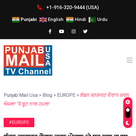
+1-916-320-9444 (USA)
Punjabi
English
Hindi
Urdu
Punjab Mail Usa
>
Blog
>
EUROPE
>
ਲੰਡਨ ਕਨਸਰਟ ਦੌਰਾਨ ਕਰਨ
ਔਜਲਾ ‘ਤੇ ਬੂਟ ਨਾਲ ਹਮਲਾ
#EUROPE