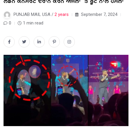
ਲੰਡਨ ਕਨਸਰਟ ਦੌਰਾਨ ਕਰਨ ਔਜਲਾ ‘ਤੇ ਬੂਟ ਨਾਲ ਹਮਲਾ
PUNJAB MAIL USA /
2 years
September 7, 2024
0
1 min read