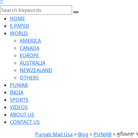
HOME
E-PAPER
WORLD
AMERICA
CANADA
EUROPE
AUSTRALIA
NEWZEALAND
OTHERS
PUNJAB
INDIA
SPORTS
VIDEOS
ABOUT US
CONTACT US
Punjab Mail Usa
>
Blog
>
PUNJAB
>
ਲੁਧਿਆਣਾ ‘ਚ