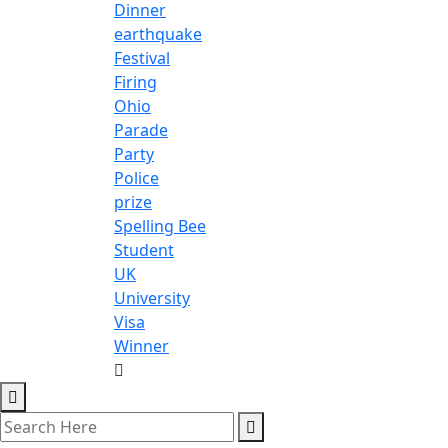
Dinner
earthquake
Festival
Firing
Ohio
Parade
Party
Police
prize
Spelling Bee
Student
UK
University
Visa
Winner