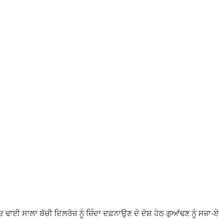
 ਢਾਈ ਸਾਲਾ ਬੱਚੀ ਦਿਲਰੋਜ਼ ਨੂੰ ਜ਼ਿੰਦਾ ਦਫ਼ਨਾਉਣ ਦੇ ਦੋਸ਼ ਹੇਠ ਗੁਆਂਢਣ ਨੂੰ ਸਜ਼ਾ-ਏ