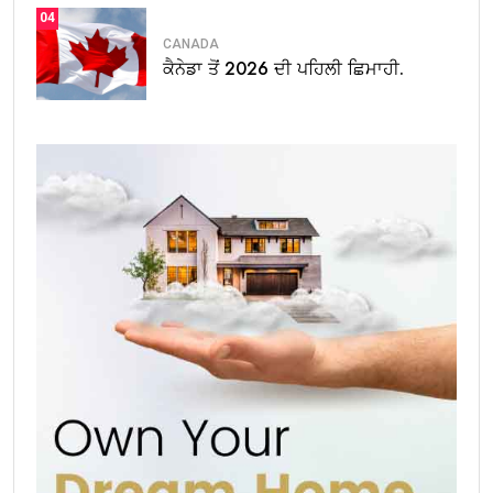
04
CANADA
ਕੈਨੇਡਾ ਤੋਂ 2026 ਦੀ ਪਹਿਲੀ ਛਿਮਾਹੀ.