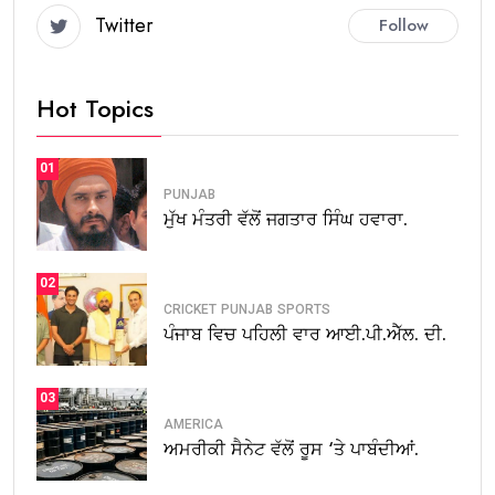
Twitter
Follow
Hot Topics
01
PUNJAB
ਮੁੱਖ ਮੰਤਰੀ ਵੱਲੋਂ ਜਗਤਾਰ ਸਿੰਘ ਹਵਾਰਾ.
02
CRICKET
PUNJAB
SPORTS
ਪੰਜਾਬ ਵਿਚ ਪਹਿਲੀ ਵਾਰ ਆਈ.ਪੀ.ਐੱਲ. ਦੀ.
03
AMERICA
ਅਮਰੀਕੀ ਸੈਨੇਟ ਵੱਲੋਂ ਰੂਸ ‘ਤੇ ਪਾਬੰਦੀਆਂ.