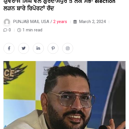
ਯੁਵਰਾਜ ਸਿੰਘ ਵੱਲੋਂ ਗੁਰਦਾਸਪੁਰ ਤੋਂ ਲੋਕ ਸਭਾ election
ਲੜਨ ਬਾਰੇ ਰਿਪੋਰਟਾਂ ਰੱਦ
PUNJAB MAIL USA /
2 years
March 2, 2024
0
1 min read