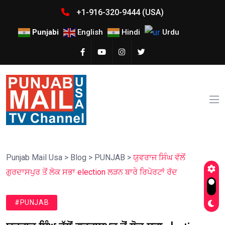
+1-916-320-9444 (USA)
Punjabi
English
Hindi
Urdu
Punjab Mail Usa
>
Blog
>
PUNJAB
>
ਯੁਵਰਾਜ ਸਿੰਘ ਵੱਲੋਂ
ਗੁਰਦਾਸਪੁਰ ਤੋਂ ਲੋਕ ਸਭਾ election ਲੜਨ ਬਾਰੇ ਰਿਪੋਰਟਾਂ ਰੱਦ
#PUNJAB