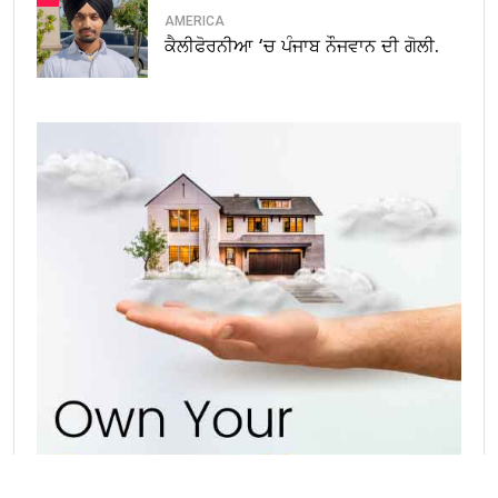
AMERICA
ਕੈਲੀਫੋਰਨੀਆ ‘ਚ ਪੰਜਾਬ ਨੌਜਵਾਨ ਦੀ ਗੋਲੀ.