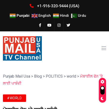
+1-916-320-9444 (USA)
Punjabi
English
Hindi
Urdu
Punjab Mail Usa
>
Blog
>
POLITICS
>
world
>
ਮੋਬਾਈਲ ਫੋਨ ‘ਤੇ
ਲਾਈ ਪਾਬੰਦੀ
#WORLD