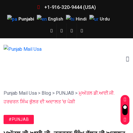
+1-916-320-9444 (USA)
Punjabi
English
Hindi
Urdu
Punjab Mail Usa
>
Blog
>
PUNJAB
>
ਮੁਅੱਤਲ ਡੀ.ਆਈ.ਜੀ.
ਹਰਚਰਨ ਸਿੰਘ ਭੁੱਲਰ ਦੀ ਅਦਾਲਤ ‘ਚ ਪੇਸ਼ੀ
#PUNJAB