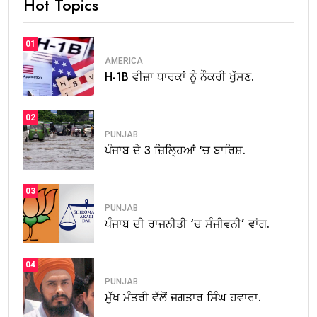
Hot Topics
01
AMERICA
H-1B ਵੀਜ਼ਾ ਧਾਰਕਾਂ ਨੂੰ ਨੌਕਰੀ ਖੁੱਸਣ.
02
PUNJAB
ਪੰਜਾਬ ਦੇ 3 ਜ਼ਿਲ੍ਹਿਆਂ ‘ਚ ਬਾਰਿਸ਼.
03
PUNJAB
ਪੰਜਾਬ ਦੀ ਰਾਜਨੀਤੀ ‘ਚ ਸੰਜੀਵਨੀ’ ਵਾਂਗ.
04
PUNJAB
ਮੁੱਖ ਮੰਤਰੀ ਵੱਲੋਂ ਜਗਤਾਰ ਸਿੰਘ ਹਵਾਰਾ.