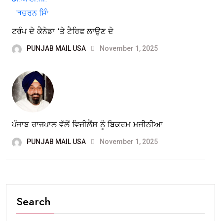
ਟਰੰਪ ਦੇ ਕੈਨੇਡਾ ‘ਤੇ ਟੈਰਿਫ ਲਾਉਣ ਦੇ
PUNJAB MAIL USA
November 1, 2025
ਪੰਜਾਬ ਰਾਜਪਾਲ ਵੱਲੋਂ ਵਿਜੀਲੈਂਸ ਨੂੰ ਬਿਕਰਮ ਮਜੀਠੀਆ
PUNJAB MAIL USA
November 1, 2025
Search