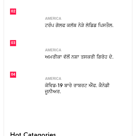
02
AMERICA
ਟਰੰਪ ਗੋਲਫ ਕਲੱਬ ਨੇੜੇ ਲੋਡਿਡ ਪਿਸਤੌਲ.
03
AMERICA
ਅਮਰੀਕਾ ਵੱਲੋਂ ਨਸ਼ਾ ਤਸਕਰੀ ਗਿਰੋਹ ਦੇ.
04
AMERICA
ਕੋਵਿਡ-19 ਬਾਰੇ ਰਾਬਰਟ ਐੱਫ. ਕੈਨੇਡੀ
ਜੂਨੀਅਰ.
Hot Catagories