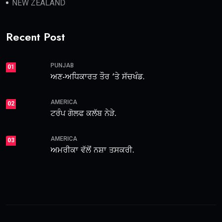
NEW ZEALAND
Recent Post
PUNJAB
01
ਅਣ-ਅਧਿਕਾਰਤ ਤੌਰ ‘ਤੇ ਸੱਚਖੰਡ.
AMERICA
02
ਟਰੰਪ ਗੋਲਫ ਕਲੱਬ ਨੇੜੇ.
AMERICA
03
ਅਮਰੀਕਾ ਵੱਲੋਂ ਨਸ਼ਾ ਤਸਕਰੀ.