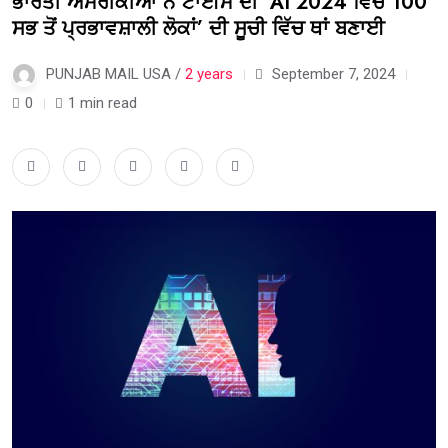
ਭਾਰਤੀ ਅਮਰੀਕੀਆਂ ਨੇ ਟਾਈਮ ਦੀ ‘AI 2024 ਵਿੱਚ 100
ਸਭ ਤੋਂ ਪ੍ਰਭਾਵਸ਼ਾਲੀ ਲੋਕਾਂ’ ਦੀ ਸੂਚੀ ਵਿੱਚ ਥਾਂ ਬਣਾਈ
PUNJAB MAIL USA /
2 years
September 7, 2024
0
1 min read