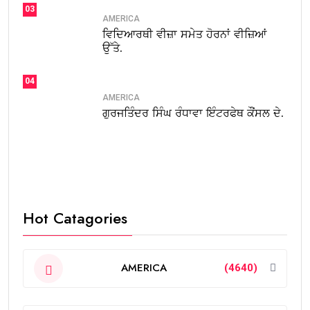
03
AMERICA
ਵਿਦਿਆਰਥੀ ਵੀਜ਼ਾ ਸਮੇਤ ਹੋਰਨਾਂ ਵੀਜ਼ਿਆਂ
ਉੱਤੇ.
04
AMERICA
ਗੁਰਜਤਿੰਦਰ ਸਿੰਘ ਰੰਧਾਵਾ ਇੰਟਰਫੇਥ ਕੌਂਸਲ ਦੇ.
Hot Catagories
AMERICA
(4640)