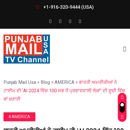
+1-916-320-9444 (USA)
Punjab Mail Usa
>
Blog
>
AMERICA
>
ਭਾਰਤੀ ਅਮਰੀਕੀਆਂ ਨੇ
ਟਾਈਮ ਦੀ ‘AI 2024 ਵਿੱਚ 100 ਸਭ ਤੋਂ ਪ੍ਰਭਾਵਸ਼ਾਲੀ ਲੋਕਾਂ’ ਦੀ ਸੂਚੀ ਵਿੱਚ
ਥਾਂ ਬਣਾਈ
#AMERICA