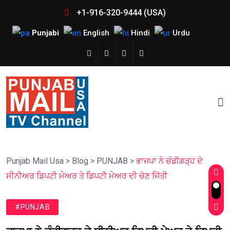
+1-916-320-9444 (USA)
Punjabi
English
Hindi
Urdu
Punjab Mail Usa
>
Blog
>
PUNJAB
>
ਭਾਜਪਾ ਨੇ ਚੰਡੀਗੜ੍ਹ ਦੇ
ਸੀਨੀਅਰ ਡਿਪਟੀ ਮੇਅਰ ਤੇ ਡਿਪਟੀ ਮੇਅਰ ਦੀ ਚੋਣ ਜਿੱਤੀ
#PUNJAB