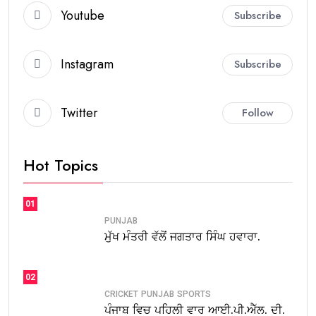
Youtube
Subscribe
Instagram
Subscribe
Twitter
Follow
Hot Topics
01
PUNJAB
ਮੁੱਖ ਮੰਤਰੀ ਵੱਲੋਂ ਜਗਤਾਰ ਸਿੰਘ ਹਵਾਰਾ.
02
CRICKET
PUNJAB
SPORTS
ਪੰਜਾਬ ਵਿਚ ਪਹਿਲੀ ਵਾਰ ਆਈ.ਪੀ.ਐੱਲ. ਦੀ.