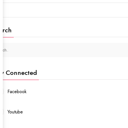
arch
ay Connected
Facebook
Youtube