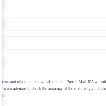
news and other content available on the Punjab Mail USA website a
ers are advised to check the accuracy of the material given befor
ent.