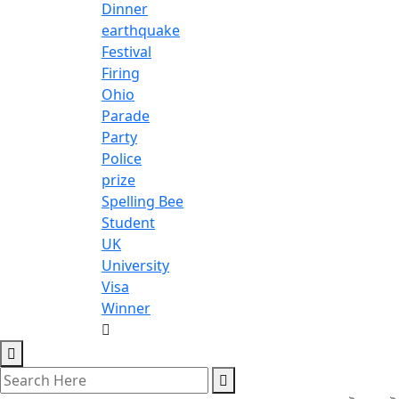
Dinner
earthquake
Festival
Firing
Ohio
Parade
Party
Police
prize
Spelling Bee
Student
UK
University
Visa
Winner