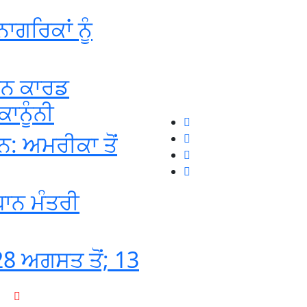
ਗਰਿਕਾਂ ਨੂੰ
ੀਨ ਕਾਰਡ
ਾਨੂੰਨੀ
: ਅਮਰੀਕਾ ਤੋਂ
ਧਾਨ ਮੰਤਰੀ
8 ਅਗਸਤ ਤੋਂ; 13
+1-916-320-9444 (USA)