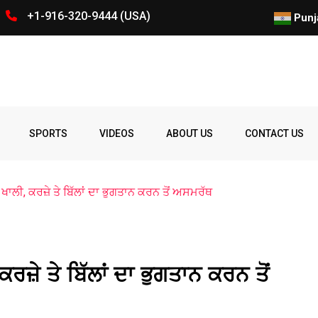
+1-916-320-9444 (USA)
ਕੈਲੀਫੋਰਨੀਆ ‘ਚ ਪੰਜਾਬ ਨੌਜਵਾਨ ਦ
Punj
Spelling
Firing
Ohio
Parade
Party
Police
prize
Student
SPORTS
VIDEOS
ABOUT US
CONTACT US
Bee
 ਖਾਲੀ, ਕਰਜ਼ੇ ਤੇ ਬਿੱਲਾਂ ਦਾ ਭੁਗਤਾਨ ਕਰਨ ਤੋਂ ਅਸਮਰੱਥ
ਰਜ਼ੇ ਤੇ ਬਿੱਲਾਂ ਦਾ ਭੁਗਤਾਨ ਕਰਨ ਤੋਂ