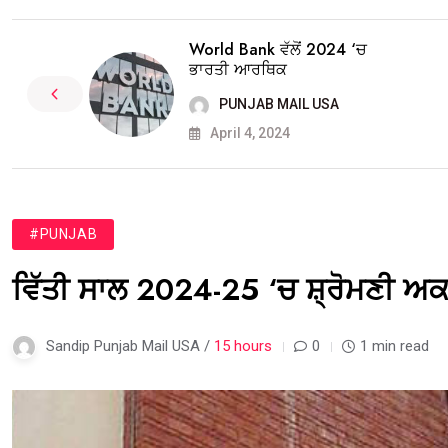
World Bank ਵੱਲੋਂ 2024 ‘ਚ
ਭਾਰਤੀ ਆਰਥਿਕ
PUNJAB MAIL USA
April 4, 2024
#PUNJAB
ਵਿੱਤੀ ਸਾਲ 2024-25 ‘ਚ ਸ਼੍ਰੋਮਣੀ ਅਕਾ
Sandip Punjab Mail USA /
15 hours
0
1 min read