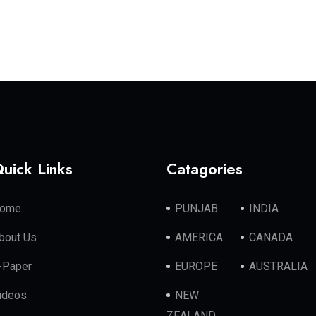
uick Links
Catagories
ome
PUNJAB
INDIA
bout Us
AMERICA
CANADA
-Paper
EUROPE
AUSTRALIA
ideos
NEW
ZEALAND