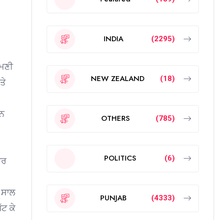
INDIA
(2295)
ੋਮਣੀ
NEW ZEALAND
(18)
ਤੇ
ਾਨ
OTHERS
(785)
POLITICS
(6)
ਾਰ
ੇ ਸਾਲ
PUNJAB
(4333)
ੱਟ ਕੇ