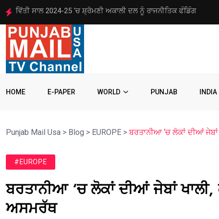
ਐੱਸ.ਜੀ.ਪੀ.ਸੀ. ਦੇ ਇਤਰਾਜ਼ ਤੋਂ ਬਾਅਦ ਜੀ.ਟੀ.ਸੀ. ਵੱਲੋਂ ਗੁਰਬਾਣੀ ਦਾ ਅਸਥਾਈ
HOME
E-PAPER
WORLD
PUNJAB
INDIA
Punjab Mail Usa
>
Blog
>
EUROPE
>
ਬਰਤਾਨੀਆ ‘ਚ ਲੋਕਾਂ ਦੀਆਂ ਜੇਬਾਂ
#EUROPE
ਬਰਤਾਨੀਆ ‘ਚ ਲੋਕਾਂ ਦੀਆਂ ਜੇਬਾਂ ਖਾਲੀ, ਕ
ਅਸਮਰੱਥ