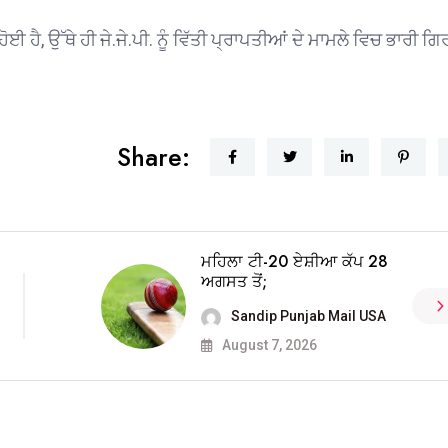
।
ਹੈ, ਉੱਥੇ ਹੀ ਜੇ.ਜੇ.ਪੀ. ਨੂੰ ਵਿੱਤੀ ਪ੍ਰਾਪਤੀਆਂ ਦੇ ਮਾਮਲੇ ਵਿਚ ਭਾਰੀ ਗ
Share:
ਮਹਿਲਾ ਟੀ-20 ਏਸ਼ੀਆ ਕੱਪ 28
ਅਗਸਤ ਤੋਂ;
Sandip Punjab Mail USA
August 7, 2026