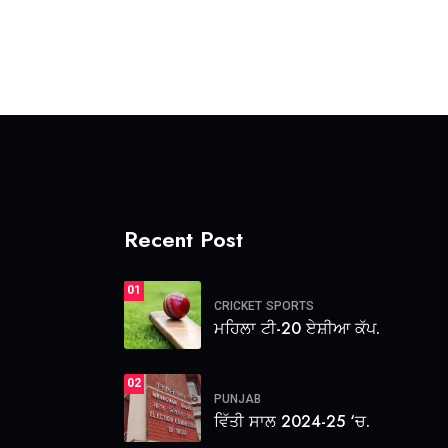
Recent Post
01
CRICKET
SPORTS
ਮਹਿਲਾ ਟੀ-20 ਏਸ਼ੀਆ ਕੱਪ.
02
PUNJAB
ਵਿੱਤੀ ਸਾਲ 2024-25 ‘ਚ.