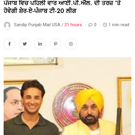
ਪੰਜਾਬ ਵਿਚ ਪਹਿਲੀ ਵਾਰ ਆਈ.ਪੀ.ਐੱਲ. ਦੀ ਤਰਜ਼ ‘ਤੇ
ਹੋਵੇਗੀ ਸ਼ੇਰ-ਏ-ਪੰਜਾਬ ਟੀ-20 ਲੀਗ
Sandip Punjab Mail USA /
21 hours
0
1 min read