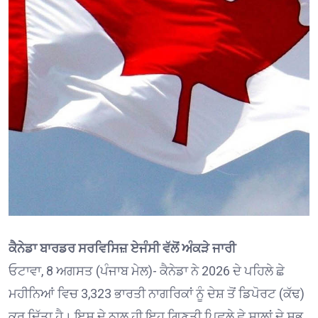
ਕੈਨੇਡਾ ਬਾਰਡਰ ਸਰਵਿਸਿਜ਼ ਏਜੰਸੀ ਵੱਲੋਂ ਅੰਕੜੇ ਜਾਰੀ
ਓਟਾਵਾ, 8 ਅਗਸਤ (ਪੰਜਾਬ ਮੇਲ)- ਕੈਨੇਡਾ ਨੇ 2026 ਦੇ ਪਹਿਲੇ ਛੇ
ਮਹੀਨਿਆਂ ਵਿਚ 3,323 ਭਾਰਤੀ ਨਾਗਰਿਕਾਂ ਨੂੰ ਦੇਸ਼ ਤੋਂ ਡਿਪੋਰਟ (ਕੱਢ)
ਕਰ ਦਿੱਤਾ ਹੈ। ਇਸ ਦੇ ਨਾਲ ਹੀ ਇਹ ਗਿਣਤੀ ਪਿਛਲੇ ਛੇ ਸਾਲਾਂ ਦੇ ਸਭ