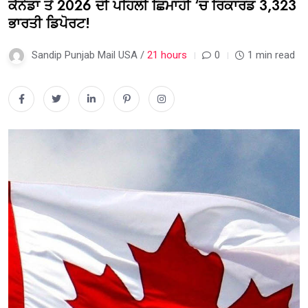
ਕੈਨੇਡਾ ਤੋਂ 2026 ਦੀ ਪਹਿਲੀ ਛਿਮਾਹੀ ‘ਚ ਰਿਕਾਰਡ 3,323
ਭਾਰਤੀ ਡਿਪੋਰਟ!
Sandip Punjab Mail USA /
21 hours
0
1 min read