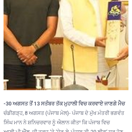
-30 ਅਗਸਤ ਤੋਂ 13 ਸਤੰਬਰ ਤੱਕ ਮੁਹਾਲੀ ਵਿਚ ਕਰਵਾਏ ਜਾਣਗੇ ਮੈਚ
ਚੰਡੀਗੜ੍ਹ, 8 ਅਗਸਤ (ਪੰਜਾਬ ਮੇਲ)- ਪੰਜਾਬ ਦੇ ਮੁੱਖ ਮੰਤਰੀ ਭਗਵੰਤ
ਸਿੰਘ ਮਾਨ ਨੇ ਸ਼ਨਿਚਰਵਾਰ ਨੂੰ ਐਲਾਨ ਕੀਤਾ ਕਿ ਪੰਜਾਬ ਵਿਚ
ਆਈ.ਪੀ.ਐੱਲ. ਦੀ ਤਰਜ਼ ‘ਤੇ ‘ਸ਼ੇਰ-ਏ-ਪੰਜਾਬ ਟੀ-20 ਲੀਗ’ ਸ਼ੁਰੂ ਹੋਣ