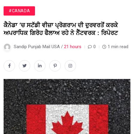
#CANADA
ਕੈਨੇਡਾ ‘ਚ ਸਟੱਡੀ ਵੀਜ਼ਾ ਪ੍ਰੋਗਰਾਮ ਦੀ ਦੁਰਵਰਤੋਂ ਕਰਕੇ
ਅਪਰਾਧਿਕ ਗਿਰੋਹ ਫੈਲਾਅ ਰਹੇ ਨੇ ਨੈੱਟਵਰਕ : ਰਿਪੋਰਟ
Sandip Punjab Mail USA /
21 hours
0
1 min read