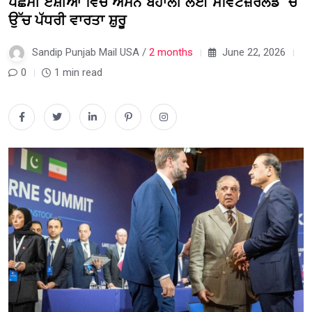
ਪੱਛਮੀ ਏਸ਼ੀਆ ਵਿਚ ਅਮਨ ਬਹਾਲੀ ਲਈ ਸਵਿਟਜ਼ਰਲੈਂਡ ‘ਚ
ਉੱਚ ਪੱਧਰੀ ਵਾਰਤਾ ਸ਼ੁਰੂ
Sandip Punjab Mail USA /
2 months
June 22, 2026
0
1 min read