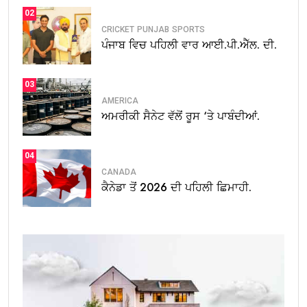
02
CRICKET
PUNJAB
SPORTS
ਪੰਜਾਬ ਵਿਚ ਪਹਿਲੀ ਵਾਰ ਆਈ.ਪੀ.ਐੱਲ. ਦੀ.
03
AMERICA
ਅਮਰੀਕੀ ਸੈਨੇਟ ਵੱਲੋਂ ਰੂਸ ‘ਤੇ ਪਾਬੰਦੀਆਂ.
04
CANADA
ਕੈਨੇਡਾ ਤੋਂ 2026 ਦੀ ਪਹਿਲੀ ਛਿਮਾਹੀ.