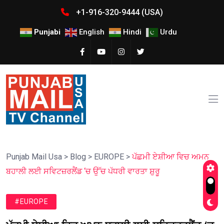
+1-916-320-9444 (USA)
Punjabi
English
Hindi
Urdu
Punjab Mail Usa
>
Blog
>
EUROPE
>
ਪੱਛਮੀ ਏਸ਼ੀਆ ਵਿਚ ਅਮਨ
ਬਹਾਲੀ ਲਈ ਸਵਿਟਜ਼ਰਲੈਂਡ ‘ਚ ਉੱਚ ਪੱਧਰੀ ਵਾਰਤਾ ਸ਼ੁਰੂ
#EUROPE