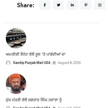
Share:
ਅਮਰੀਕੀ ਸੈਨੇਟ ਵੱਲੋਂ ਰੂਸ ‘ਤੇ ਪਾਬੰਦੀਆਂ ਦਾ
Sandip Punjab Mail USA
August 8, 2026
ਮੁੱਖ ਮੰਤਰੀ ਵੱਲੋਂ ਜਗਤਾਰ ਸਿੰਘ ਹਵਾਰਾ ਨੂੰ