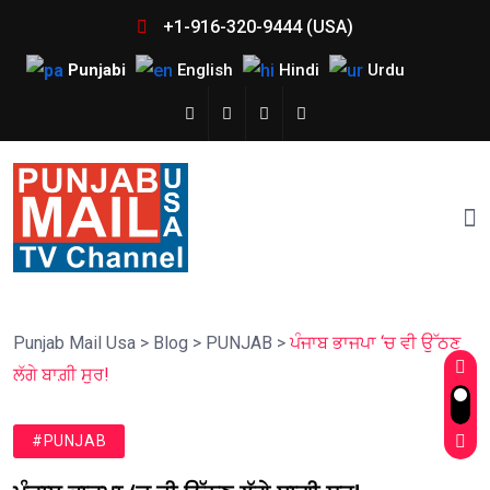
+1-916-320-9444 (USA)
Punjabi
English
Hindi
Urdu
Punjab Mail Usa
>
Blog
>
PUNJAB
>
ਪੰਜਾਬ ਭਾਜਪਾ ‘ਚ ਵੀ ਉੱਠਣ
ਲੱਗੇ ਬਾਗ਼ੀ ਸੁਰ!
#PUNJAB