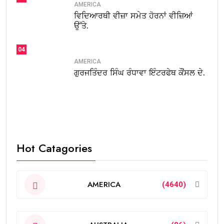
AMERICA
ਵਿਦਿਆਰਥੀ ਵੀਜ਼ਾ ਸਮੇਤ ਹੋਰਨਾਂ ਵੀਜ਼ਿਆਂ
ਉੱਤੇ.
04
AMERICA
ਗੁਰਜਤਿੰਦਰ ਸਿੰਘ ਰੰਧਾਵਾ ਇੰਟਰਫੇਥ ਕੌਂਸਲ ਦੇ.
Hot Catagories
AMERICA
(4640)