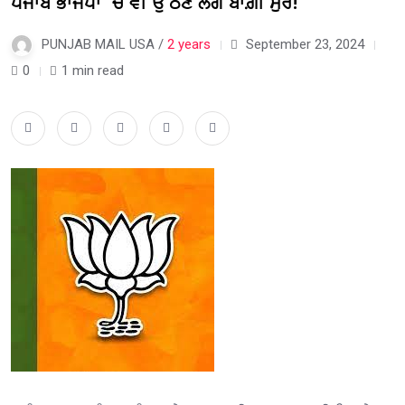
ਪੰਜਾਬ ਭਾਜਪਾ ‘ਚ ਵੀ ਉੱਠਣ ਲੱਗੇ ਬਾਗ਼ੀ ਸੁਰ!
PUNJAB MAIL USA /
2 years
September 23, 2024
0
1 min read