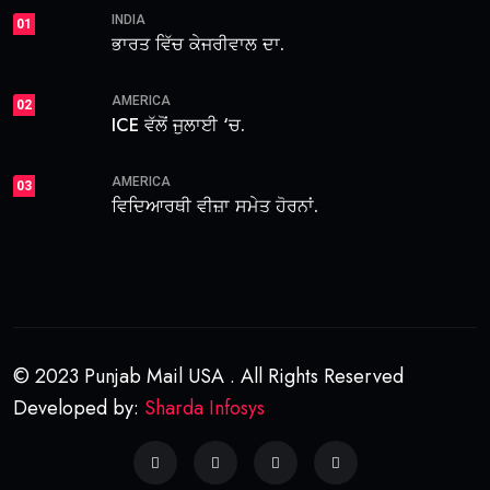
INDIA
01
ਭਾਰਤ ਵਿੱਚ ਕੇਜਰੀਵਾਲ ਦਾ.
AMERICA
02
ICE ਵੱਲੋਂ ਜੁਲਾਈ ‘ਚ.
AMERICA
03
ਵਿਦਿਆਰਥੀ ਵੀਜ਼ਾ ਸਮੇਤ ਹੋਰਨਾਂ.
© 2023 Punjab Mail USA . All Rights Reserved
Developed by:
Sharda Infosys