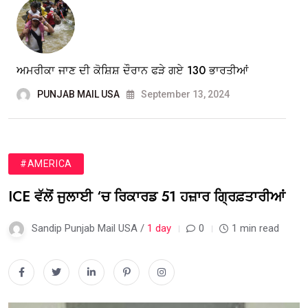
ਅਮਰੀਕਾ ਜਾਣ ਦੀ ਕੋਸ਼ਿਸ਼ ਦੌਰਾਨ ਫੜੇ ਗਏ 130 ਭਾਰਤੀਆਂ
PUNJAB MAIL USA
September 13, 2024
#AMERICA
ICE ਵੱਲੋਂ ਜੁਲਾਈ ‘ਚ ਰਿਕਾਰਡ 51 ਹਜ਼ਾਰ ਗ੍ਰਿਫ਼ਤਾਰੀਆਂ
Sandip Punjab Mail USA /
1 day
0
1 min read