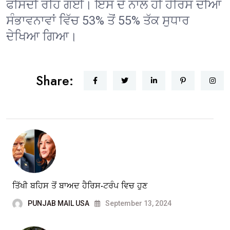
ਫੀਸਦੀ ਰਹਿ ਗਈ। ਇਸ ਦੇ ਨਾਲ ਹੀ ਹੈਰਿਸ ਦੀਆਂ
ਸੰਭਾਵਨਾਵਾਂ ਵਿੱਚ 53% ਤੋਂ 55% ਤੱਕ ਸੁਧਾਰ
ਦੇਖਿਆ ਗਿਆ।
Share:
ਤਿੱਖੀ ਬਹਿਸ ਤੋਂ ਬਾਅਦ ਹੈਰਿਸ-ਟਰੰਪ ਵਿਚ ਹੁਣ
PUNJAB MAIL USA
September 13, 2024