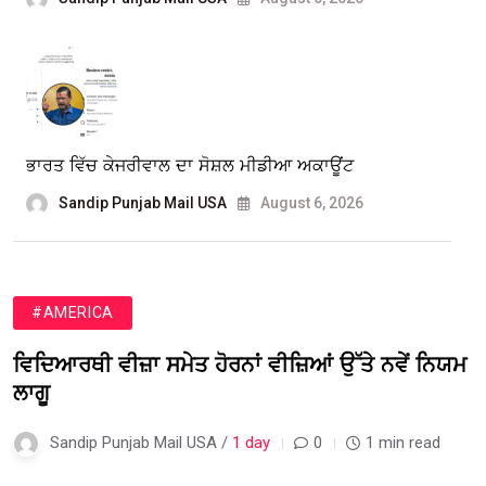
ਭਾਰਤ ਵਿੱਚ ਕੇਜਰੀਵਾਲ ਦਾ ਸੋਸ਼ਲ ਮੀਡੀਆ ਅਕਾਊਂਟ
Sandip Punjab Mail USA
August 6, 2026
#AMERICA
ਵਿਦਿਆਰਥੀ ਵੀਜ਼ਾ ਸਮੇਤ ਹੋਰਨਾਂ ਵੀਜ਼ਿਆਂ ਉੱਤੇ ਨਵੇਂ ਨਿਯਮ
ਲਾਗੂ
Sandip Punjab Mail USA /
1 day
0
1 min read