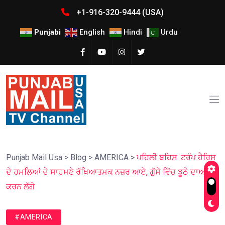
+1-916-320-9444 (USA)
Punjabi
English
Hindi
Urdu
Punjab Mail Usa
>
Blog
>
AMERICA
>
ਪਹਿਲੀ ਬਹਿਸ: ਟਰੰਪ ਹੈਰਿਸ
ਦੇ ਹਮਲਿਆਂ ਦੇ ਸਾਹਮਣੇ ਰੱਖਿਆਤਮਕ ਨਜ਼ਰ ਆਏ, ਗੁੱਸੇ ਵਿੱਚ ਝੂਠੇ ਦਾਅਵੇ
ਕਰਨ ਲੱਗੇ
#AMERICA