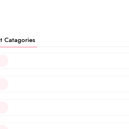
t Catagories