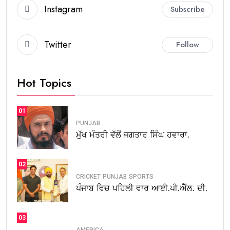
Instagram
Subscribe
Twitter
Follow
Hot Topics
01
PUNJAB
ਮੁੱਖ ਮੰਤਰੀ ਵੱਲੋਂ ਜਗਤਾਰ ਸਿੰਘ ਹਵਾਰਾ.
02
CRICKET
PUNJAB
SPORTS
ਪੰਜਾਬ ਵਿਚ ਪਹਿਲੀ ਵਾਰ ਆਈ.ਪੀ.ਐੱਲ. ਦੀ.
03
AMERICA