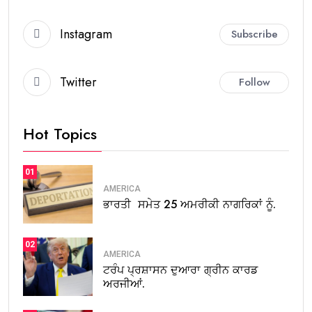
Instagram
Subscribe
Twitter
Follow
Hot Topics
01
AMERICA
ਭਾਰਤੀ ਸਮੇਤ 25 ਅਮਰੀਕੀ ਨਾਗਰਿਕਾਂ ਨੂੰ.
02
AMERICA
ਟਰੰਪ ਪ੍ਰਸ਼ਾਸਨ ਦੁਆਰਾ ਗ੍ਰੀਨ ਕਾਰਡ
ਅਰਜੀਆਂ.