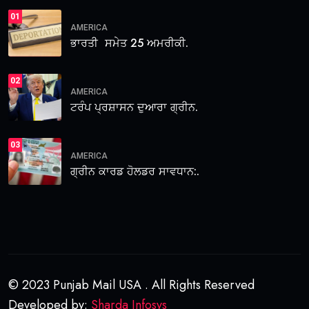
01
AMERICA
ਭਾਰਤੀ ਸਮੇਤ 25 ਅਮਰੀਕੀ.
02
AMERICA
ਟਰੰਪ ਪ੍ਰਸ਼ਾਸਨ ਦੁਆਰਾ ਗ੍ਰੀਨ.
03
AMERICA
ਗ੍ਰੀਨ ਕਾਰਡ ਹੋਲਡਰ ਸਾਵਧਾਨ:.
© 2023 Punjab Mail USA . All Rights Reserved
Developed by:
Sharda Infosys