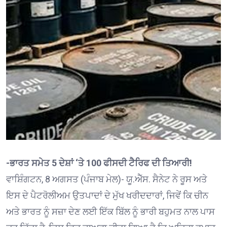
-ਭਾਰਤ ਸਮੇਤ 5 ਦੇਸ਼ਾਂ ‘ਤੇ 100 ਫੀਸਦੀ ਟੈਰਿਫ ਦੀ ਤਿਆਰੀ!
ਵਾਸ਼ਿੰਗਟਨ, 8 ਅਗਸਤ (ਪੰਜਾਬ ਮੇਲ)- ਯੂ.ਐੱਸ. ਸੈਨੇਟ ਨੇ ਰੂਸ ਅਤੇ
ਇਸ ਦੇ ਪੈਟਰੋਲੀਅਮ ਉਤਪਾਦਾਂ ਦੇ ਮੁੱਖ ਖਰੀਦਦਾਰਾਂ, ਜਿਵੇਂ ਕਿ ਚੀਨ
ਅਤੇ ਭਾਰਤ ਨੂੰ ਸਜ਼ਾ ਦੇਣ ਲਈ ਇੱਕ ਬਿੱਲ ਨੂੰ ਭਾਰੀ ਬਹੁਮਤ ਨਾਲ ਪਾਸ