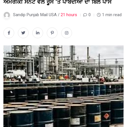
ਅਮਰੀਕੀ ਸੈਨੇਟ ਵੱਲੋਂ ਰੂਸ ‘ਤੇ ਪਾਬੰਦੀਆਂ ਦਾ ਬਿੱਲ ਪਾਸ
Sandip Punjab Mail USA /
21 hours
0
1 min read