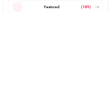
Featured
(189)
INDIA
(2297)
NEW ZEALAND
(18)
OTHERS
(785)
POLITICS
(6)
PUNJAB
(4336)