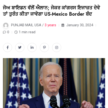
ਜੋਅ ਬਾਇਡਨ ਵੱਲੋਂ ਐਲਾਨ; ਜੇਕਰ ਕਾਂਗਰਸ ਇਜਾਜ਼ਤ ਦੇਵੇ
ਤਾਂ ਤੁਰੰਤ ਕੀਤਾ ਜਾਵੇਗਾ US-Mexico Border ਬੰਦ
PUNJAB MAIL USA /
3 years
January 30, 2024
0
1 min read