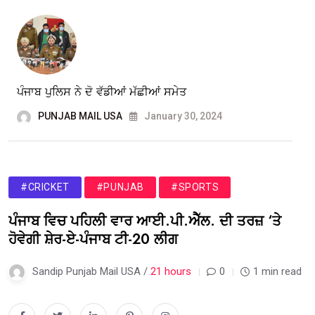
ਪੰਜਾਬ ਪੁਲਿਸ ਨੇ ਦੋ ਵੱਡੀਆਂ ਮੱਛੀਆਂ ਸਮੇਤ
PUNJAB MAIL USA
January 30, 2024
#CRICKET
#PUNJAB
#SPORTS
ਪੰਜਾਬ ਵਿਚ ਪਹਿਲੀ ਵਾਰ ਆਈ.ਪੀ.ਐੱਲ. ਦੀ ਤਰਜ਼ ‘ਤੇ
ਹੋਵੇਗੀ ਸ਼ੇਰ-ਏ-ਪੰਜਾਬ ਟੀ-20 ਲੀਗ
Sandip Punjab Mail USA /
21 hours
0
1 min read