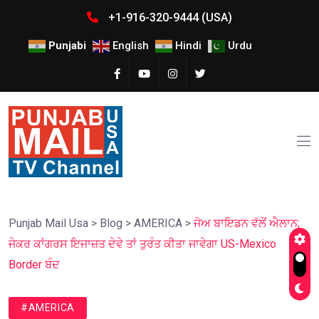
+1-916-320-9444 (USA)
Punjabi
English
Hindi
Urdu
Punjab Mail Usa
>
Blog
>
AMERICA
>
ਜੋਅ ਬਾਇਡਨ ਵੱਲੋਂ ਐਲਾਨ;
ਜੇਕਰ ਕਾਂਗਰਸ ਇਜਾਜ਼ਤ ਦੇਵੇ ਤਾਂ ਤੁਰੰਤ ਕੀਤਾ ਜਾਵੇਗਾ US-Mexico
Border ਬੰਦ
#AMERICA