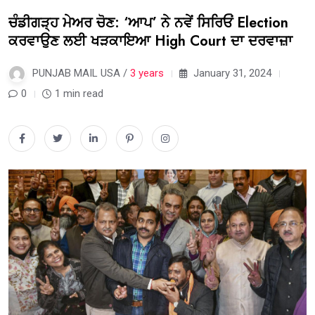
ਚੰਡੀਗੜ੍ਹ ਮੇਅਰ ਚੋਣ: ‘ਆਪ’ ਨੇ ਨਵੇਂ ਸਿਰਿਓਂ Election
ਕਰਵਾਉਣ ਲਈ ਖੜਕਾਇਆ High Court ਦਾ ਦਰਵਾਜ਼ਾ
PUNJAB MAIL USA /
3 years
January 31, 2024
0
1 min read