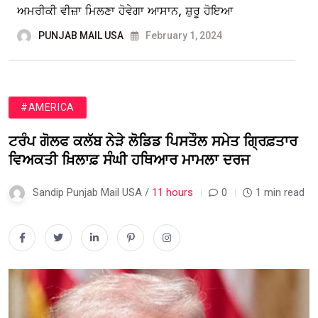
ਅਮਰੀਕੀ ਵੀਜ਼ਾ ਮਿਲਣਾ ਹੋਵੇਗਾ ਆਸਾਨ, ਸ਼ੁਰੂ ਹੋਇਆ
PUNJAB MAIL USA
February 1, 2024
#AMERICA
ਟਰੰਪ ਗੋਲਫ ਕਲੱਬ ਨੇੜੇ ਲੋਡਿਡ ਪਿਸਤੌਲ ਸਮੇਤ ਗ੍ਰਿਫ਼ਤਾਰ
ਵਿਅਕਤੀ ਖ਼ਿਲਾਫ਼ ਸੰਘੀ ਹਥਿਆਰ ਮਾਮਲਾ ਦਰਜ
Sandip Punjab Mail USA /
11 hours
0
1 min read