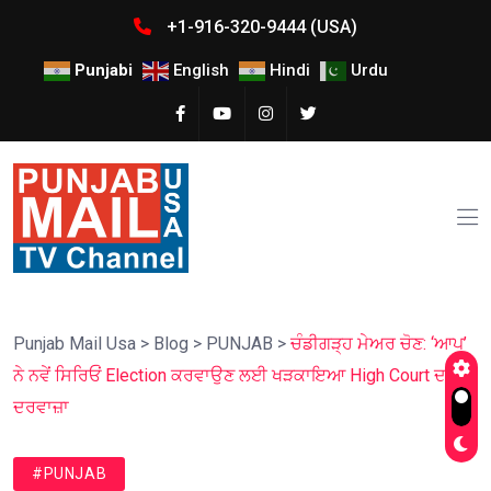
+1-916-320-9444 (USA)
Punjabi
English
Hindi
Urdu
Punjab Mail Usa
>
Blog
>
PUNJAB
>
ਚੰਡੀਗੜ੍ਹ ਮੇਅਰ ਚੋਣ: ‘ਆਪ’
ਨੇ ਨਵੇਂ ਸਿਰਿਓਂ Election ਕਰਵਾਉਣ ਲਈ ਖੜਕਾਇਆ High Court ਦਾ
ਦਰਵਾਜ਼ਾ
#PUNJAB