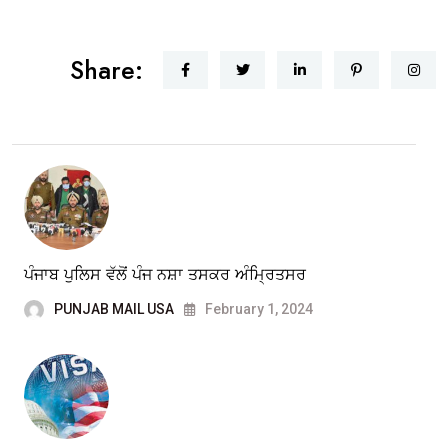
Share:
ਪੰਜਾਬ ਪੁਲਿਸ ਵੱਲੋਂ ਪੰਜ ਨਸ਼ਾ ਤਸਕਰ ਅੰਮ੍ਰਿਤਸਰ
PUNJAB MAIL USA
February 1, 2024