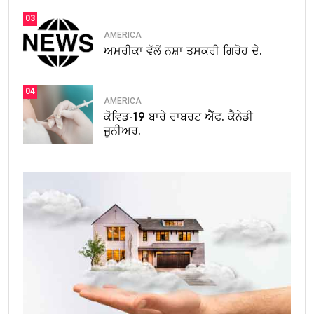
03
AMERICA
ਅਮਰੀਕਾ ਵੱਲੋਂ ਨਸ਼ਾ ਤਸਕਰੀ ਗਿਰੋਹ ਦੇ.
04
AMERICA
ਕੋਵਿਡ-19 ਬਾਰੇ ਰਾਬਰਟ ਐੱਫ. ਕੈਨੇਡੀ
ਜੂਨੀਅਰ.