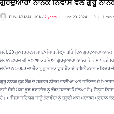
ਗੁਰਦੁਆਰਾ ਨਾਨਕ ਨਿਵਾਸ ਵੱਲੋਂ ਗੁਰੂ ਨਾਨ
PUNJAB MAIL USA /
2 years
June 20, 2024
0
1 min 
ਸਰੀ
, 20 ਜੂਨ (ਹਰਦਮ ਮਾਨ/ਪੰਜਾਬ ਮੇਲ)-
ਬੀਤੇ ਦਿਨ
ਗੁਰਦੁਆਰਾ ਨਾਨਕ ਨ
ਮਹਾਨ ਕਾਰਜ ਦੀ ਸ਼ਲਾਘਾ ਕਰਦਿਆਂ ਗੁਰਦੁਆਰਾ ਨਾਨਕ ਨਿਵਾਸ ਪ੍ਰਬੰਧਕ ਕਮ
ਜਵੰਦਾ
ਨੇ
5,000 ਦਾ ਚੈੱਕ
ਗੁਰੂ ਨਾਨਕ ਫੂਡ ਬੈਂਕ ਦੇ ਡਾਇਰੈਕਟਰ ਜਤਿੰਦਰ 
ਗੁਰੂ
ਨਾਨਕ ਫੂਡ ਬੈਂਕ ਦੇ ਸਕੱਤਰ ਨੀਰਜ ਵਾਲੀਆ
ਅਤੇ ਜਤਿੰਦਰ ਜੇ ਮਿਨਹ
ਰਹੀ
ਚੌਥੀ ਮੈਗਾ ਫੂਡ ਡਰਾਈਵ ਨੂੰ ਵੱਡਾ ਹੁਲਾਰਾ ਮਿਲਿਆ ਹੈ।
ਉਨ੍ਹਾਂ ਕਿਹਾ
ਹੈ।
ਅਜਿਹਾ ਸਹਿਯੋਗ
ਸਾਨੂੰ ਲੋੜਵੰਦਾਂ ਨੂੰ ਜ਼ਰੂਰੀ ਖਾਧ ਪਦਾਰਥ ਪ੍ਰਦਾਨ
ਕਰ