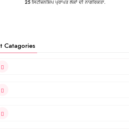
25 ਸਿਟੀਜ਼ਨਸ਼ਿਪ ਪ੍ਰਾਪਤ ਲੋਕਾਂ ਦੀ ਨਾਗਰਿਕਤਾ.
t Catagories