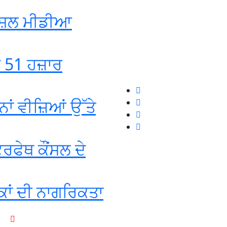
ੋਸ਼ਲ ਮੀਡੀਆ
ਡ 51 ਹਜ਼ਾਰ
ਾਂ ਵੀਜ਼ਿਆਂ ਉੱਤੇ
ਰਫੇਥ ਕੌਂਸਲ ਦੇ
ਕਾਂ ਦੀ ਨਾਗਰਿਕਤਾ
+1-916-320-9444 (USA)