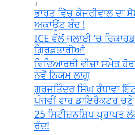
ਭਾਰਤ ਵਿੱਚ ਕੇਜਰੀਵਾਲ ਦਾ ਸ
ਅਕਾਊਂਟ ਬੰਦ !
ICE ਵੱਲੋਂ ਜੁਲਾਈ ‘ਚ ਰਿਕਾਰ
ਗ੍ਰਿਫ਼ਤਾਰੀਆਂ
ਵਿਦਿਆਰਥੀ ਵੀਜ਼ਾ ਸਮੇਤ ਹੋਰਨ
ਨਵੇਂ ਨਿਯਮ ਲਾਗੂ
ਗੁਰਜਤਿੰਦਰ ਸਿੰਘ ਰੰਧਾਵਾ ਇੰਟ
ਪੰਜਵੀਂ ਵਾਰ ਡਾਇਰੈਕਟਰ ਚੁਣੇ
25 ਸਿਟੀਜ਼ਨਸ਼ਿਪ ਪ੍ਰਾਪਤ ਲੋ
ਰੱਦ!