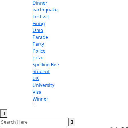
Dinner
earthquake
Festival
Firing
Ohio
Parade
Party
Police
prize
Spelling Bee
Student
UK
University
Visa
Winner