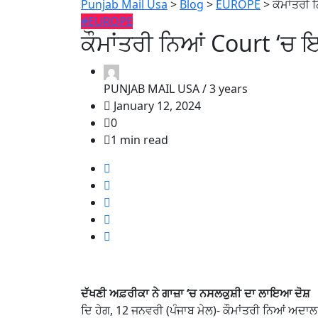
Punjab Mail Usa
>
Blog
>
EUROPE
>
ਕੌਮਾਂਤਰੀ
#EUROPE
ਕੌਮਾਂਤਰੀ ਨਿਆਂ Court ‘ਚ 
PUNJAB MAIL USA /
3 years
January 12, 2024
0
1 min read
ਦੱਖਣੀ ਅਫ਼ਰੀਕਾ ਨੇ ਗਾਜ਼ਾ ‘ਚ ਨਸਲਕੁਸ਼ੀ ਦਾ ਲਾਇਆ ਦੋਸ਼
ਦਿ ਹੇਗ, 12 ਜਨਵਰੀ (ਪੰਜਾਬ ਮੇਲ)- ਕੌਮਾਂਤਰੀ ਨਿਆਂ ਅਦਾ