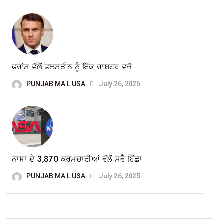
ਫਰਾਂਸ ਵੱਲੋਂ ਫਲਸਤੀਨ ਨੂੰ ਇੱਕ ਰਾਸ਼ਟਰ ਵਜੋਂ
PUNJAB MAIL USA
July 26, 2025
ਨਾਸਾ ਦੇ 3,870 ਕਰਮਚਾਰੀਆਂ ਵੱਲੋਂ ਸਵੈ ਇੱਛਾ
PUNJAB MAIL USA
July 26, 2025