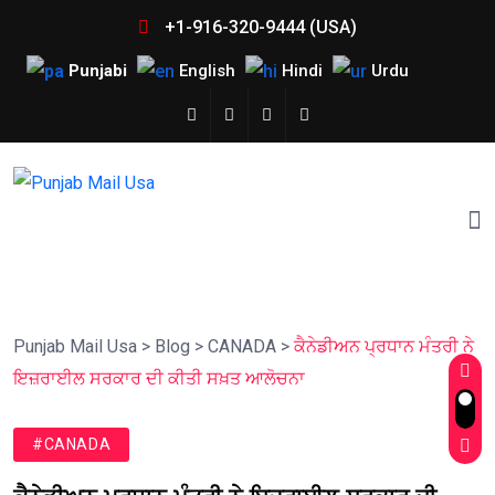
+1-916-320-9444 (USA)
Punjabi
English
Hindi
Urdu
Punjab Mail Usa
>
Blog
>
CANADA
>
ਕੈਨੇਡੀਅਨ ਪ੍ਰਧਾਨ ਮੰਤਰੀ ਨੇ
ਇਜ਼ਰਾਈਲ ਸਰਕਾਰ ਦੀ ਕੀਤੀ ਸਖ਼ਤ ਆਲੋਚਨਾ
#CANADA