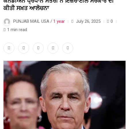
ਕੈਨੇਡੀਅਨ ਪ੍ਰਧਾਨ ਮੰਤਰੀ ਨੇ ਇਜ਼ਰਾਈਲ ਸਰਕਾਰ ਦੀ
ਕੀਤੀ ਸਖ਼ਤ ਆਲੋਚਨਾ
PUNJAB MAIL USA /
1 year
July 26, 2025
0
1 min read