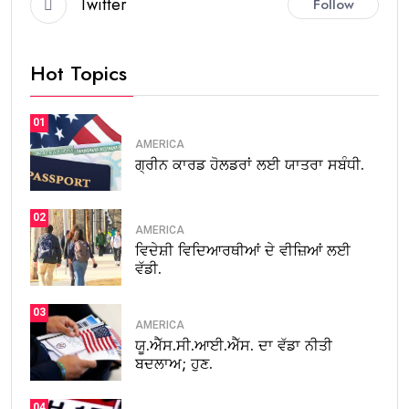
Twitter
Follow
Hot Topics
01
AMERICA
ਗ੍ਰੀਨ ਕਾਰਡ ਹੋਲਡਰਾਂ ਲਈ ਯਾਤਰਾ ਸਬੰਧੀ.
02
AMERICA
ਵਿਦੇਸ਼ੀ ਵਿਦਿਆਰਥੀਆਂ ਦੇ ਵੀਜ਼ਿਆਂ ਲਈ
ਵੱਡੀ.
03
AMERICA
ਯੂ.ਐੱਸ.ਸੀ.ਆਈ.ਐੱਸ. ਦਾ ਵੱਡਾ ਨੀਤੀ
ਬਦਲਾਅ; ਹੁਣ.
04