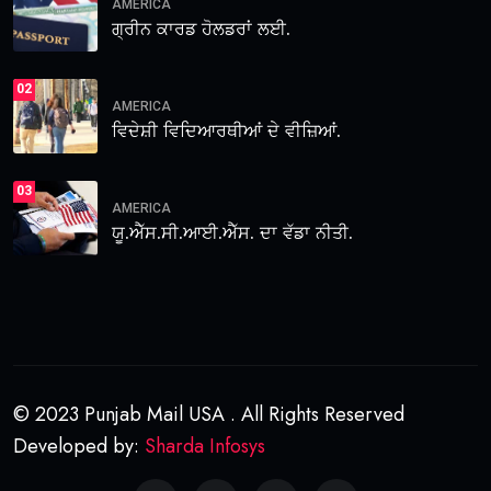
AMERICA
ਗ੍ਰੀਨ ਕਾਰਡ ਹੋਲਡਰਾਂ ਲਈ.
02
AMERICA
ਵਿਦੇਸ਼ੀ ਵਿਦਿਆਰਥੀਆਂ ਦੇ ਵੀਜ਼ਿਆਂ.
03
AMERICA
ਯੂ.ਐੱਸ.ਸੀ.ਆਈ.ਐੱਸ. ਦਾ ਵੱਡਾ ਨੀਤੀ.
© 2023 Punjab Mail USA . All Rights Reserved
Developed by:
Sharda Infosys