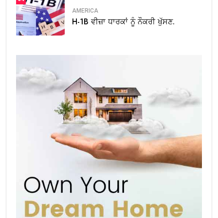
AMERICA
H-1B ਵੀਜ਼ਾ ਧਾਰਕਾਂ ਨੂੰ ਨੌਕਰੀ ਖੁੱਸਣ.