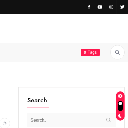
# Tags
Search