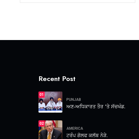
Recent Post
01
PUNJAB
ਅਣ-ਅਧਿਕਾਰਤ ਤੌਰ ‘ਤੇ ਸੱਚਖੰਡ.
02
AMERICA
ਟਰੰਪ ਗੋਲਫ ਕਲੱਬ ਨੇੜੇ.