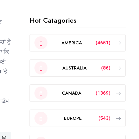
Hot Catagories
ਰ
ਂ ਨੂੰ
AMERICA
(4651)
ਾ ਕਿ
 ਲਈ
AUSTRALIA
(86)
 ‘ਤੇ
ੇ
CANADA
(1369)
 ਕੰਮ
EUROPE
(543)