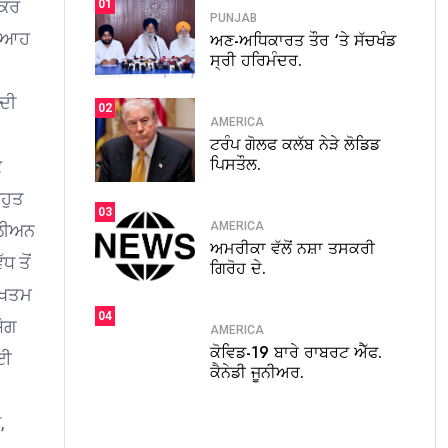
ਕੌਰ
01
PUNJAB
 ਵਿਆਹ
ਅਣ-ਅਧਿਕਾਰਤ ਤੌਰ ‘ਤੇ ਸੱਚਖੰਡ
ਸ੍ਰੀ ਹਰਿਮੰਦਰ.
 ਦੀ
02
AMERICA
ਟਰੰਪ ਗੋਲਫ ਕਲੱਬ ਨੇੜੇ ਲੋਡਿਡ
ਪਿਸਤੌਲ.
ਕ
ਹੁਤ
03
AMERICA
ਿਲੀਅਨ
ਅਮਰੀਕਾ ਵੱਲੋਂ ਨਸ਼ਾ ਤਸਕਰੀ
ਧ ਤੋਂ
ਗਿਰੋਹ ਦੇ.
 ਖਤਮ
04
ੋਗ
AMERICA
ਕੋਵਿਡ-19 ਬਾਰੇ ਰਾਬਰਟ ਐੱਫ.
ਲਈ
ਕੈਨੇਡੀ ਜੂਨੀਅਰ.
,