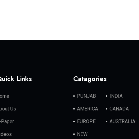
uick Links
Catagories
ome
PUNJAB
INDIA
bout Us
AMERICA
CANADA
-Paper
EUROPE
AUSTRALIA
ideos
NEW