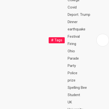
College
Covid
Deport. Trump
Dinner
earthquake
Festival
# Tags
Firing
Ohio
Parade
Party
Police
prize
Spelling Bee
Student
UK