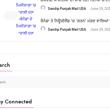
ਬੇਅਦਬੀ ਮਾਮਲਿਆਂ ਦੀ ਜਾਂਚ ਲਈ ਨਵੀਆਂ ਗਾ
Sandip Punjab Mail USA
June 29, 20
ਕੈਨੇਡਾ ਤੇ ਨਿਊਜ਼ੀਲੈਂਡ ‘ਚ ‘ਸ਼ਰਨ’ ਮੰਗਣ ਵਾਲਿਆਂ
Sandip Punjab Mail USA
June 29, 20
arch
ay Connected