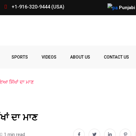
+1-916-320-9444 (USA)
ਕੈਲੀਫੋਰਨੀਆ ‘ਚ ਪੰਜਾਬ ਨੌਜਵਾਨ ਦ
Punjabi
Spelling
Firing
Ohio
Parade
Party
Police
prize
Student
SPORTS
VIDEOS
ABOUT US
CONTACT US
Bee
ਾਇਆ ਸਿੱਖਾਂ ਦਾ ਮਾਣ
ਖਾਂ ਦਾ ਮਾਣ
1 min read