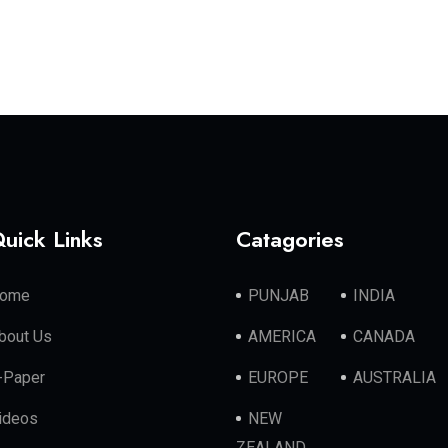
uick Links
Catagories
ome
PUNJAB
INDIA
bout Us
AMERICA
CANADA
-Paper
EUROPE
AUSTRALIA
ideos
NEW
ZEALAND