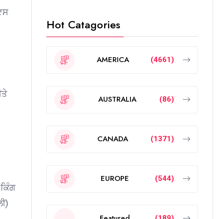
 ਇਸ
Hot Catagories
AMERICA
(4661)
ੀਤੇ
AUSTRALIA
(86)
CANADA
(1371)
EUROPE
(544)
 ਕਿੰਗ
ਲੀ)
Featured
(189)