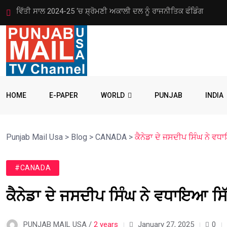
ਐੱਸ.ਜੀ.ਪੀ.ਸੀ. ਦੇ ਇਤਰਾਜ਼ ਤੋਂ ਬਾਅਦ ਜੀ.ਟੀ.ਸੀ. ਵੱਲੋਂ ਗੁਰਬਾਣੀ ਦਾ ਅਸਥਾਈ
HOME
E-PAPER
WORLD
PUNJAB
INDIA
Punjab Mail Usa
>
Blog
>
CANADA
>
ਕੈਨੇਡਾ ਦੇ ਜਸਦੀਪ ਸਿੰਘ ਨੇ ਵਧ
#CANADA
ਕੈਨੇਡਾ ਦੇ ਜਸਦੀਪ ਸਿੰਘ ਨੇ ਵਧਾਇਆ ਸਿੱ
PUNJAB MAIL USA /
2 years
January 27, 2025
0