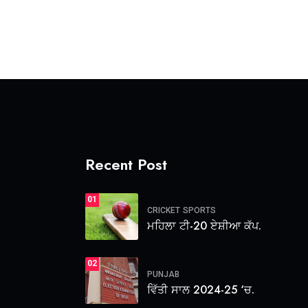
Recent Post
01
CRICKET
SPORTS
ਮਹਿਲਾ ਟੀ-20 ਏਸ਼ੀਆ ਕੱਪ.
02
PUNJAB
ਵਿੱਤੀ ਸਾਲ 2024-25 ‘ਚ.