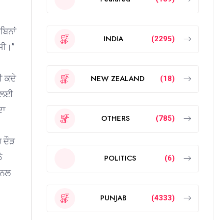
ਬਿਨਾਂ
INDIA
(2295)
 ਸੀ।”
ਈ ਕਦੇ
NEW ZEALAND
(18)
ਨ ਲਈ
ਦਾ
OTHERS
(785)
 ਦੌੜ
ੇ
POLITICS
(6)
ਸ਼ਨਲ
PUNJAB
(4333)