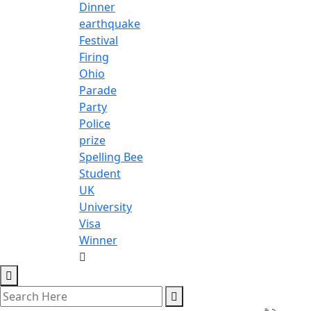
Dinner
earthquake
Festival
Firing
Ohio
Parade
Party
Police
prize
Spelling Bee
Student
UK
University
Visa
Winner