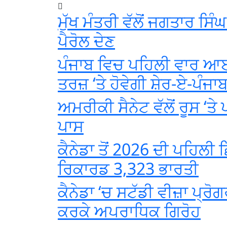
ਮੁੱਖ ਮੰਤਰੀ ਵੱਲੋਂ ਜਗਤਾਰ ਸਿੰ
ਪੈਰੋਲ ਦੇਣ
ਪੰਜਾਬ ਵਿਚ ਪਹਿਲੀ ਵਾਰ ਆਈ
ਤਰਜ਼ ‘ਤੇ ਹੋਵੇਗੀ ਸ਼ੇਰ-ਏ-ਪੰਜਾ
ਅਮਰੀਕੀ ਸੈਨੇਟ ਵੱਲੋਂ ਰੂਸ ‘ਤੇ
ਪਾਸ
ਕੈਨੇਡਾ ਤੋਂ 2026 ਦੀ ਪਹਿਲੀ 
ਰਿਕਾਰਡ 3,323 ਭਾਰਤੀ
ਕੈਨੇਡਾ ‘ਚ ਸਟੱਡੀ ਵੀਜ਼ਾ ਪ੍ਰੋਗ
ਕਰਕੇ ਅਪਰਾਧਿਕ ਗਿਰੋਹ