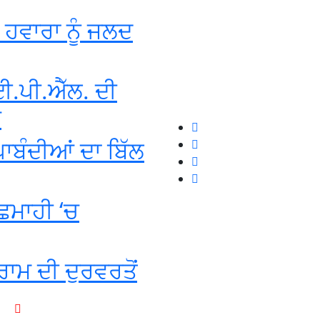
ਘ ਹਵਾਰਾ ਨੂੰ ਜਲਦ
.ਪੀ.ਐੱਲ. ਦੀ
ਬ
 ਪਾਬੰਦੀਆਂ ਦਾ ਬਿੱਲ
ਛਿਮਾਹੀ ‘ਚ
ਰਾਮ ਦੀ ਦੁਰਵਰਤੋਂ
+1-916-320-9444 (USA)