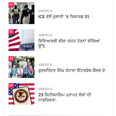
01
AMERICA
ICE ਵੱਲੋਂ ਜੁਲਾਈ ‘ਚ ਰਿਕਾਰਡ 51.
02
AMERICA
ਵਿਦਿਆਰਥੀ ਵੀਜ਼ਾ ਸਮੇਤ ਹੋਰਨਾਂ ਵੀਜ਼ਿਆਂ
ਉੱਤੇ.
03
AMERICA
ਗੁਰਜਤਿੰਦਰ ਸਿੰਘ ਰੰਧਾਵਾ ਇੰਟਰਫੇਥ ਕੌਂਸਲ ਦੇ.
04
AMERICA
25 ਸਿਟੀਜ਼ਨਸ਼ਿਪ ਪ੍ਰਾਪਤ ਲੋਕਾਂ ਦੀ
ਨਾਗਰਿਕਤਾ.