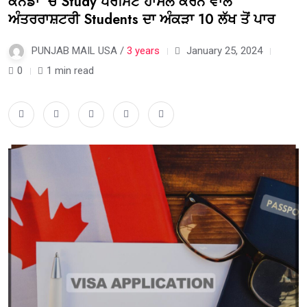
ਕੈਨੇਡਾ ‘ਚ Study ਪਰਮਿਟ ਹਾਸਲ ਕਰਨ ਵਾਲੇ
ਅੰਤਰਰਾਸ਼ਟਰੀ Students ਦਾ ਅੰਕੜਾ 10 ਲੱਖ ਤੋਂ ਪਾਰ
PUNJAB MAIL USA /
3 years
January 25, 2024
0
1 min read