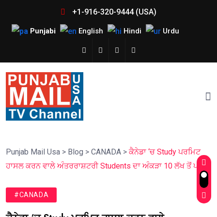
+1-916-320-9444 (USA)
Punjabi
English
Hindi
Urdu
Punjab Mail Usa
>
Blog
>
CANADA
>
ਕੈਨੇਡਾ ‘ਚ Study ਪਰਮਿਟ
ਹਾਸਲ ਕਰਨ ਵਾਲੇ ਅੰਤਰਰਾਸ਼ਟਰੀ Students ਦਾ ਅੰਕੜਾ 10 ਲੱਖ ਤੋਂ ਪਾਰ
#CANADA