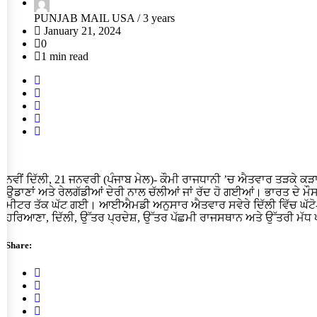
PUNJAB MAIL USA /
3 years
January 21, 2024
0
1 min read
ਨਵੀਂ ਦਿੱਲੀ, 21 ਜਨਵਰੀ (ਪੰਜਾਬ ਮੇਲ)- ਕੌਮੀ ਰਾਜਧਾਨੀ ’ਚ ਐਤਵਾਰ ਤੜਕੇ ਕੜਾ
ਉਡਾਣਾਂ ਅਤੇ ਰੇਲਗੱਡੀਆਂ ਦੇਰੀ ਨਾਲ ਚੱਲੀਆਂ ਜਾਂ ਰੱਦ ਹੋ ਗਈਆਂ। ਭਾਰਤ ਦੇ ਮੌ
ਮੀਟਰ ਤੱਕ ਘੱਟ ਗਈ। ਆਈਐਮਡੀ ਅਨੁਸਾਰ ਐਤਵਾਰ ਸਵੇਰੇ ਦਿੱਲੀ ਵਿੱਚ ਘੱਟੋ-
ਹਰਿਆਣਾ, ਦਿੱਲੀ, ਉੱਤਰ ਪ੍ਰਦੇਸ਼, ਉੱਤਰ ਪੱਛਮੀ ਰਾਜਸਥਾਨ ਅਤੇ ਉੱਤਰੀ ਮੱਧ ਪ੍
Share: