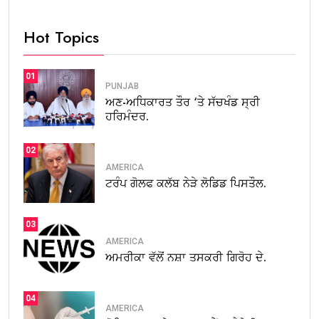
Hot Topics
01
PUNJAB
ਅਣ-ਅਧਿਕਾਰਤ ਤੌਰ ‘ਤੇ ਸੱਚਖੰਡ ਸ੍ਰੀ
ਹਰਿਮੰਦਰ.
02
AMERICA
ਟਰੰਪ ਗੋਲਫ ਕਲੱਬ ਨੇੜੇ ਲੋਡਿਡ ਪਿਸਤੌਲ.
03
AMERICA
ਅਮਰੀਕਾ ਵੱਲੋਂ ਨਸ਼ਾ ਤਸਕਰੀ ਗਿਰੋਹ ਦੇ.
04
AMERICA