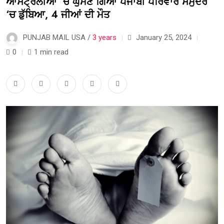
ਆਸਟ੍ਰੇਲੀਆ ‘ਚ ਘੁੰਮਣ ਗਿਆ ਪੰਜਾਬੀ ਪਰਿਵਾਰ ਸਮੁੰਦਰ
‘ਚ ਡੁੱਬਿਆ, 4 ਜੀਆਂ ਦੀ ਮੌਤ
PUNJAB MAIL USA /
3 years
January 25, 2024
0
1 min read