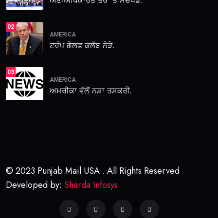
ਅਣ-ਅਧਿਕਾਰਤ ਤੌਰ ‘ਤੇ ਸੱਚਖੰਡ.
02
AMERICA
ਟਰੰਪ ਗੋਲਫ ਕਲੱਬ ਨੇੜੇ.
03
AMERICA
ਅਮਰੀਕਾ ਵੱਲੋਂ ਨਸ਼ਾ ਤਸਕਰੀ.
© 2023 Punjab Mail USA . All Rights Reserved
Developed by:
Sharda Infosys