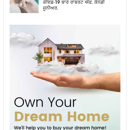
ਕੋਵਿਡ-19 ਬਾਰੇ ਰਾਬਰਟ ਐੱਫ. ਕੈਨੇਡੀ
ਜੂਨੀਅਰ.