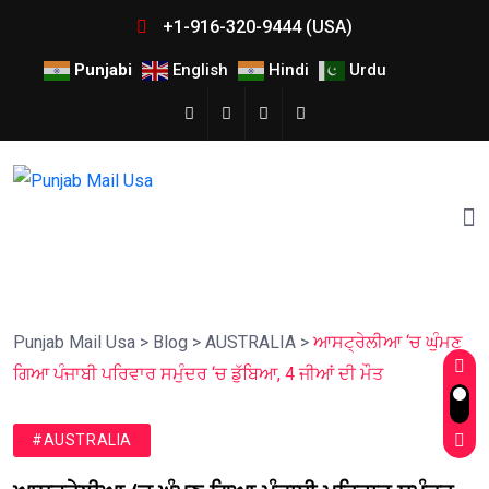
+1-916-320-9444 (USA)
Punjabi
English
Hindi
Urdu
Punjab Mail Usa
>
Blog
>
AUSTRALIA
>
ਆਸਟ੍ਰੇਲੀਆ ‘ਚ ਘੁੰਮਣ
ਗਿਆ ਪੰਜਾਬੀ ਪਰਿਵਾਰ ਸਮੁੰਦਰ ‘ਚ ਡੁੱਬਿਆ, 4 ਜੀਆਂ ਦੀ ਮੌਤ
#AUSTRALIA