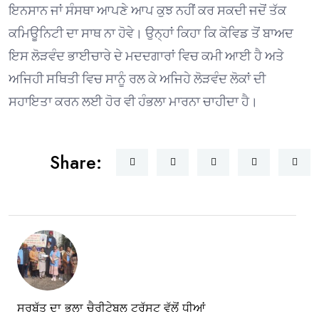
ਇਨਸਾਨ ਜਾਂ ਸੰਸਥਾ ਆਪਣੇ ਆਪ ਕੁਝ ਨਹੀਂ ਕਰ ਸਕਦੀ ਜਦੋਂ ਤੱਕ
ਕਮਿਊਨਿਟੀ ਦਾ ਸਾਥ ਨਾ ਹੋਵੇ। ਉਨ੍ਹਾਂ ਕਿਹਾ ਕਿ ਕੋਵਿਡ ਤੋਂ ਬਾਅਦ
ਇਸ ਲੋੜਵੰਦ ਭਾਈਚਾਰੇ ਦੇ ਮਦਦਗਾਰਾਂ ਵਿਚ ਕਮੀ ਆਈ ਹੈ ਅਤੇ
ਅਜਿਹੀ ਸਥਿਤੀ ਵਿਚ ਸਾਨੂੰ ਰਲ ਕੇ ਅਜਿਹੇ ਲੋੜਵੰਦ ਲੋਕਾਂ ਦੀ
ਸਹਾਇਤਾ ਕਰਨ ਲਈ ਹੋਰ ਵੀ ਹੰਭਲਾ ਮਾਰਨਾ ਚਾਹੀਦਾ ਹੈ।
Share:
ਸਰਬੱਤ ਦਾ ਭਲਾ ਚੈਰੀਟੇਬਲ ਟਰੱਸਟ ਵੱਲੋਂ ਧੀਆਂ