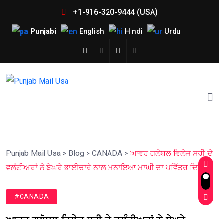
+1-916-320-9444 (USA)
Punjabi
English
Hindi
Urdu
Punjab Mail Usa
>
Blog
>
CANADA
>
ਆਵਰ ਗਲੋਬਲ ਵਿਲੇਜ ਸਰੀ ਦੇ
ਵਲੰਟੀਅਰਾਂ ਨੇ ਬੇਘਰੇ ਭਾਈਚਾਰੇ ਨਾਲ ਮਨਾਇਆ ਮਾਘੀ ਦਾ ਪਵਿੱਤਰ ਦਿਹਾੜਾ
#CANADA