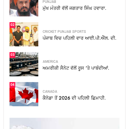
PUNJAB
ਮੁੱਖ ਮੰਤਰੀ ਵੱਲੋਂ ਜਗਤਾਰ ਸਿੰਘ ਹਵਾਰਾ.
02
CRICKET
PUNJAB
SPORTS
ਪੰਜਾਬ ਵਿਚ ਪਹਿਲੀ ਵਾਰ ਆਈ.ਪੀ.ਐੱਲ. ਦੀ.
03
AMERICA
ਅਮਰੀਕੀ ਸੈਨੇਟ ਵੱਲੋਂ ਰੂਸ ‘ਤੇ ਪਾਬੰਦੀਆਂ.
04
CANADA
ਕੈਨੇਡਾ ਤੋਂ 2026 ਦੀ ਪਹਿਲੀ ਛਿਮਾਹੀ.