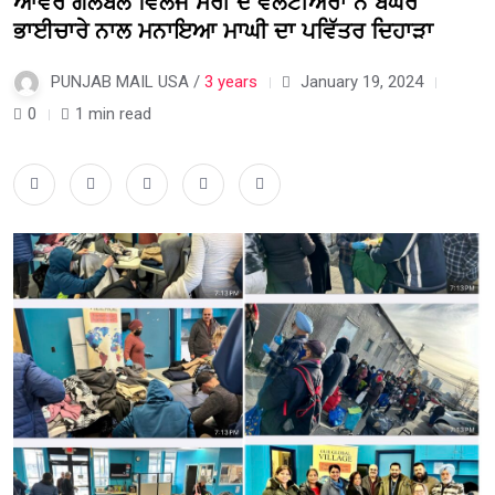
ਆਵਰ ਗਲੋਬਲ ਵਿਲੇਜ ਸਰੀ ਦੇ ਵਲੰਟੀਅਰਾਂ ਨੇ ਬੇਘਰੇ
ਭਾਈਚਾਰੇ ਨਾਲ ਮਨਾਇਆ ਮਾਘੀ ਦਾ ਪਵਿੱਤਰ ਦਿਹਾੜਾ
PUNJAB MAIL USA /
3 years
January 19, 2024
0
1 min read