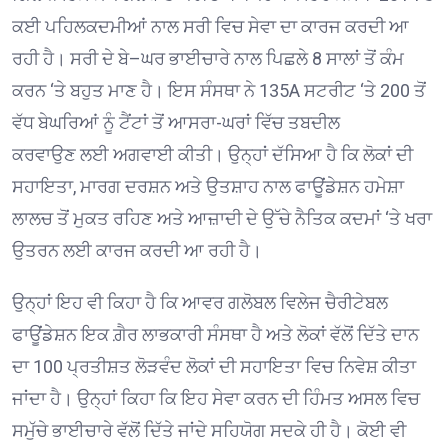
ਕਈ ਪਹਿਲਕਦਮੀਆਂ ਨਾਲ ਸਰੀ ਵਿਚ ਸੇਵਾ
ਦਾ ਕਾਰਜ ਕਰਦੀ ਆ
ਰਹੀ
ਹੈ। ਸਰੀ ਦੇ ਬੇ
–
ਘਰ ਭਾਈਚਾਰੇ ਨਾਲ
ਪਿਛਲੇ 8
ਸਾਲਾਂ ਤੋਂ ਕੰਮ
ਕਰਨ
‘
ਤੇ ਬਹੁਤ ਮਾਣ ਹੈ।
ਇਸ ਸੰਸਥਾ ਨੇ
135A
ਸਟਰੀਟ
‘
ਤੇ
200
ਤੋਂ
ਵੱਧ ਬੇਘਰਿਆਂ ਨੂੰ ਟੈਂਟਾਂ ਤੋਂ ਆਸਰਾ-ਘਰਾਂ ਵਿੱਚ ਤਬਦੀਲ
ਕਰਵਾ
ਉਣ
ਲਈ ਅਗਵਾਈ ਕੀਤੀ।
ਉਨ੍ਹਾਂ
ਦੱਸਿਆ ਹੈ ਕਿ ਲੋਕਾਂ ਦੀ
ਸਹਾਇਤਾ
,
ਮਾਰਗ ਦਰਸ਼ਨ ਅਤੇ ਉਤਸ਼ਾਹ ਨਾਲ ਫਾਊਂਡੇਸ਼ਨ ਹਮੇਸ਼ਾ
ਲਾਲਚ ਤੋਂ ਮੁਕਤ ਰਹਿਣ ਅਤੇ ਆਜ਼ਾਦੀ ਦੇ ਉੱਚੇ ਨੈਤਿਕ ਕਦਮਾਂ
‘
ਤੇ ਖਰਾ
ਉਤਰਨ ਲਈ
ਕਾਰਜ ਕਰਦੀ ਆ ਰਹੀ ਹੈ।
ਉਨ੍ਹਾਂ ਇਹ ਵੀ ਕਿਹਾ ਹੈ ਕਿ
ਆਵਰ
ਗਲੋਬਲ
ਵਿਲੇਜ
ਚੈਰੀਟੇਬਲ
ਫਾਊਂਡੇਸ਼ਨ ਇਕ ਗ਼ੈਰ ਲਾਭਕਾਰੀ ਸੰਸਥਾ ਹੈ ਅਤੇ ਲੋਕਾਂ ਵੱਲੋਂ ਦਿੱਤੇ ਦਾਨ
ਦਾ
100
ਪ੍ਰਤੀਸ਼ਤ ਲੋੜਵੰਦ ਲੋਕਾਂ ਦੀ ਸਹਾਇਤਾ ਵਿਚ ਨਿਵੇਸ਼ ਕੀਤਾ
ਜਾਂਦਾ ਹੈ।
ਉਨ੍ਹਾਂ ਕਿਹਾ ਕਿ ਇਹ ਸੇਵਾ ਕਰਨ ਦੀ ਹਿੰਮਤ ਅਸਲ ਵਿਚ
ਸਮੁੱਚੇ ਭਾਈਚਾਰੇ ਵੱਲੋਂ ਦਿੱਤੇ ਜਾਂਦੇ ਸਹਿਯੋਗ ਸਦਕੇ ਹੀ ਹੈ। ਕੋਈ ਵੀ