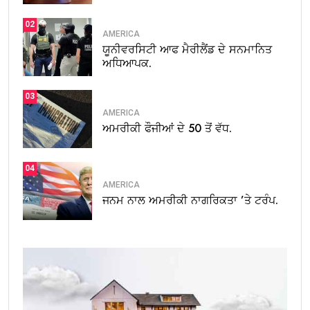
02
AMERICA
ਯੂਨੀਵਰਸਿਟੀ ਆਫ ਮੈਰੀਲੈਂਡ ਦੇ ਸਨਮਾਨਿਤ
ਅਧਿਆਪਕ.
03
AMERICA
ਅਮਰੀਕੀ ਫੌਜੀਆਂ ਦੇ 50 ਤੋਂ ਵੱਧ.
04
AMERICA
ਜਨਮ ਨਾਲ ਅਮਰੀਕੀ ਨਾਗਰਿਕਤਾ ’ਤੇ ਟਰੰਪ.