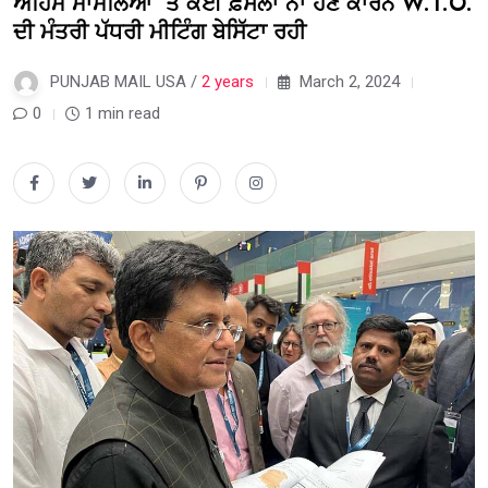
ਅਹਿਮ ਮਾਮਲਿਆਂ ‘ਤੇ ਕੋਈ ਫ਼ੈਸਲਾ ਨਾ ਹੋਣ ਕਾਰਨ W.T.O.
ਦੀ ਮੰਤਰੀ ਪੱਧਰੀ ਮੀਟਿੰਗ ਬੇਸਿੱਟਾ ਰਹੀ
PUNJAB MAIL USA /
2 years
March 2, 2024
0
1 min read