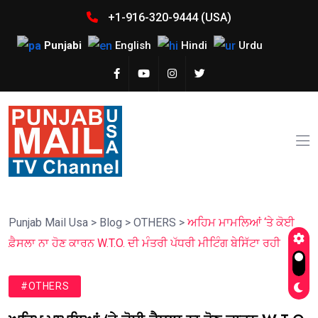
+1-916-320-9444 (USA)
Punjabi
English
Hindi
Urdu
Punjab Mail Usa
>
Blog
>
OTHERS
>
ਅਹਿਮ ਮਾਮਲਿਆਂ ‘ਤੇ ਕੋਈ
ਫ਼ੈਸਲਾ ਨਾ ਹੋਣ ਕਾਰਨ W.T.O. ਦੀ ਮੰਤਰੀ ਪੱਧਰੀ ਮੀਟਿੰਗ ਬੇਸਿੱਟਾ ਰਹੀ
#OTHERS