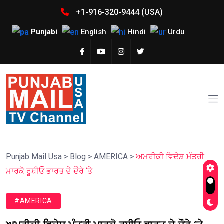
+1-916-320-9444 (USA)
Punjabi
English
Hindi
Urdu
Punjab Mail Usa
>
Blog
>
AMERICA
>
ਅਮਰੀਕੀ ਵਿਦੇਸ਼ ਮੰਤਰੀ
ਮਾਰਕੋ ਰੂਬੀਓ ਭਾਰਤ ਦੇ ਦੌਰੇ ‘ਤੇ
#AMERICA