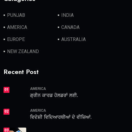
PUNJAB
INDIA
AMERICA
CANADA
EUROPE
AUSTRALIA
NEW ZEALAND
Recent Post
AMERICA
01
ਗ੍ਰੀਨ ਕਾਰਡ ਹੋਲਡਰਾਂ ਲਈ.
AMERICA
02
ਵਿਦੇਸ਼ੀ ਵਿਦਿਆਰਥੀਆਂ ਦੇ ਵੀਜ਼ਿਆਂ.
03