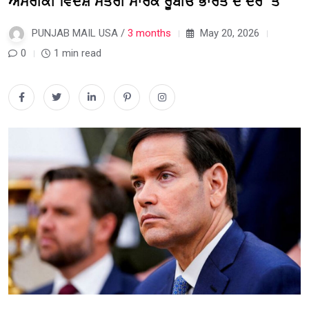
ਅਮਰੀਕੀ ਵਿਦੇਸ਼ ਮੰਤਰੀ ਮਾਰਕੋ ਰੂਬੀਓ ਭਾਰਤ ਦੇ ਦੌਰੇ ‘ਤੇ
PUNJAB MAIL USA /
3 months
May 20, 2026
0
1 min read