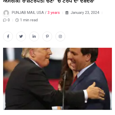
ਅਮਰੀਕੀ ਰਾਸ਼ਟਰਪਤੀ ਚੋਣਾਂ ‘ਚ ਟਰੰਪ ਦਾ ਦਬਦਬਾ
PUNJAB MAIL USA /
3 years
January 23, 2024
0
1 min read