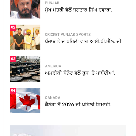
PUNJAB
ਮੁੱਖ ਮੰਤਰੀ ਵੱਲੋਂ ਜਗਤਾਰ ਸਿੰਘ ਹਵਾਰਾ.
02
CRICKET
PUNJAB
SPORTS
ਪੰਜਾਬ ਵਿਚ ਪਹਿਲੀ ਵਾਰ ਆਈ.ਪੀ.ਐੱਲ. ਦੀ.
03
AMERICA
ਅਮਰੀਕੀ ਸੈਨੇਟ ਵੱਲੋਂ ਰੂਸ ‘ਤੇ ਪਾਬੰਦੀਆਂ.
04
CANADA
ਕੈਨੇਡਾ ਤੋਂ 2026 ਦੀ ਪਹਿਲੀ ਛਿਮਾਹੀ.