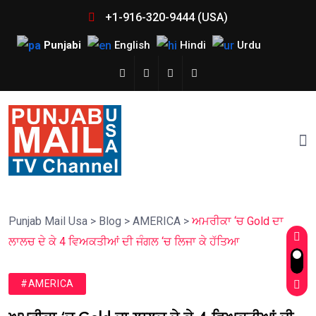
+1-916-320-9444 (USA)
Punjabi
English
Hindi
Urdu
Punjab Mail Usa
>
Blog
>
AMERICA
>
ਅਮਰੀਕਾ ‘ਚ Gold ਦਾ
ਲਾਲਚ ਦੇ ਕੇ 4 ਵਿਅਕਤੀਆਂ ਦੀ ਜੰਗਲ ‘ਚ ਲਿਜਾ ਕੇ ਹੱਤਿਆ
#AMERICA