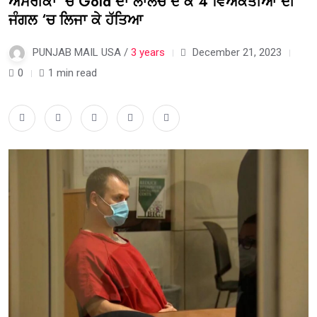
ਅਮਰੀਕਾ ‘ਚ Gold ਦਾ ਲਾਲਚ ਦੇ ਕੇ 4 ਵਿਅਕਤੀਆਂ ਦੀ
ਜੰਗਲ ‘ਚ ਲਿਜਾ ਕੇ ਹੱਤਿਆ
PUNJAB MAIL USA /
3 years
December 21, 2023
0
1 min read