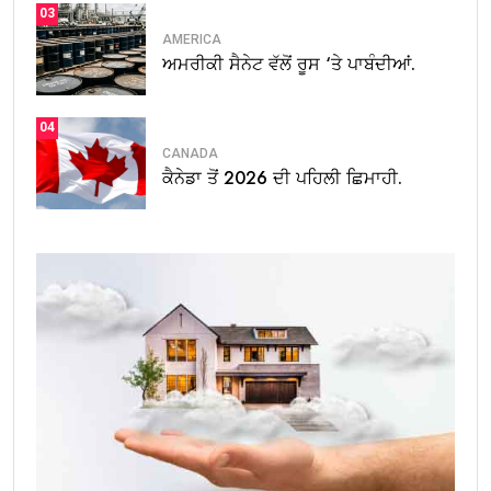
03
AMERICA
ਅਮਰੀਕੀ ਸੈਨੇਟ ਵੱਲੋਂ ਰੂਸ ‘ਤੇ ਪਾਬੰਦੀਆਂ.
04
CANADA
ਕੈਨੇਡਾ ਤੋਂ 2026 ਦੀ ਪਹਿਲੀ ਛਿਮਾਹੀ.