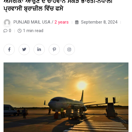
ਅਮਰੀਕਾ ਆਉਣ ਦੇ ਚਾਹਵਾਨ ਸੈਂਕੜੇ ਭਾਰਤੀ-ਨੇਪਾਲੀ
ਪ੍ਰਵਾਸੀ ਬ੍ਰਾਜ਼ੀਲ ਵਿੱਚ ਫਸੇ
PUNJAB MAIL USA /
2 years
September 8, 2024
0
1 min read