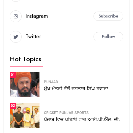
Instagram
Subscribe
Twitter
Follow
Hot Topics
01
PUNJAB
ਮੁੱਖ ਮੰਤਰੀ ਵੱਲੋਂ ਜਗਤਾਰ ਸਿੰਘ ਹਵਾਰਾ.
02
CRICKET
PUNJAB
SPORTS
ਪੰਜਾਬ ਵਿਚ ਪਹਿਲੀ ਵਾਰ ਆਈ.ਪੀ.ਐੱਲ. ਦੀ.