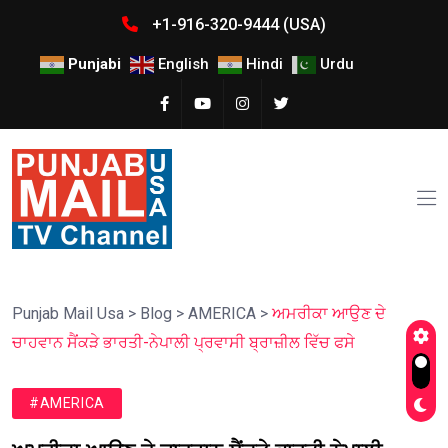
+1-916-320-9444 (USA)
Punjabi
English
Hindi
Urdu
Punjab Mail Usa
>
Blog
>
AMERICA
>
ਅਮਰੀਕਾ ਆਉਣ ਦੇ
ਚਾਹਵਾਨ ਸੈਂਕੜੇ ਭਾਰਤੀ-ਨੇਪਾਲੀ ਪ੍ਰਵਾਸੀ ਬ੍ਰਾਜ਼ੀਲ ਵਿੱਚ ਫਸੇ
#AMERICA