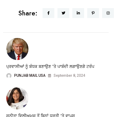
Share:
ਪ੍ਰਵਾਸੀਆਂ ਨੂੰ ਬੰਧਕ ਬਣਾਉਣ ‘ਤੇ ਪਾਬੰਦੀ ਲਗਾਉਣਗੇ ਟਰੰਪ
PUNJAB MAIL USA
September 8, 2024
ਸੁਨੀਤਾ ਵਿਲੀਅਮਜ਼ ਤੋਂ ਬਿਨਾਂ ਧਰਤੀ ‘ਤੇ ਵਾਪਸ