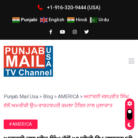
+1-916-320-9444 (USA)
Punjabi
English
Hindi
Urdu
Punjab Mail Usa
>
Blog
>
AMERICA
>
ਅਟਾਰਨੀ ਜਸਪ੍ਰੀਤ ਸਿੰਘ
ਵੱਲੋਂ ਅਮਰੀਕੀ ਉਪ-ਰਾਸ਼ਟਰਪਤੀ ਕਮਲਾ ਹੈਰਿਸ ਨਾਲ ਮੁਲਾਕਾਤ
#AMERICA