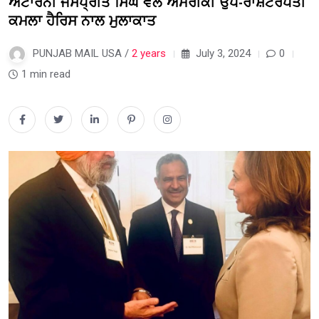
ਅਟਾਰਨੀ ਜਸਪ੍ਰੀਤ ਸਿੰਘ ਵੱਲੋਂ ਅਮਰੀਕੀ ਉਪ-ਰਾਸ਼ਟਰਪਤੀ
ਕਮਲਾ ਹੈਰਿਸ ਨਾਲ ਮੁਲਾਕਾਤ
PUNJAB MAIL USA /
2 years
July 3, 2024
0
1 min read