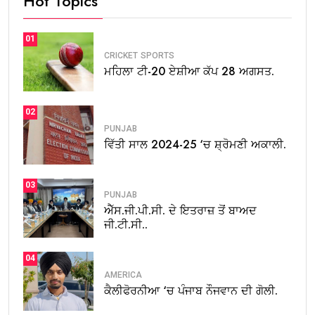
Hot Topics
01
CRICKET
SPORTS
ਮਹਿਲਾ ਟੀ-20 ਏਸ਼ੀਆ ਕੱਪ 28 ਅਗਸਤ.
02
PUNJAB
ਵਿੱਤੀ ਸਾਲ 2024-25 ‘ਚ ਸ਼੍ਰੋਮਣੀ ਅਕਾਲੀ.
03
PUNJAB
ਐੱਸ.ਜੀ.ਪੀ.ਸੀ. ਦੇ ਇਤਰਾਜ਼ ਤੋਂ ਬਾਅਦ
ਜੀ.ਟੀ.ਸੀ..
04
AMERICA
ਕੈਲੀਫੋਰਨੀਆ ‘ਚ ਪੰਜਾਬ ਨੌਜਵਾਨ ਦੀ ਗੋਲੀ.