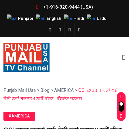
+1-916-320-9444 (USA)
Punjabi
English
Hindi
Urdu
Punjab Mail Usa
>
Blog
>
AMERICA
>
OCI ਕਾਰਡ ਧਾਰਕਾਂ ਲਈ
ਕੋਈ ਨਵਾਂ ਬਦਲਾਅ ਨਹੀਂ ਕੀਤਾ : ਕੌਂਸਲੇਟ ਜਨਰਲ
#AMERICA