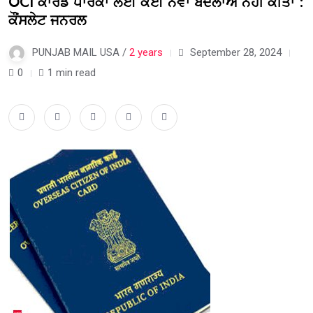
OCI ਕਾਰਡ ਧਾਰਕਾਂ ਲਈ ਕੋਈ ਨਵਾਂ ਬਦਲਾਅ ਨਹੀਂ ਕੀਤਾ :
ਕੌਂਸਲੇਟ ਜਨਰਲ
PUNJAB MAIL USA /
2 years
September 28, 2024
0
1 min read