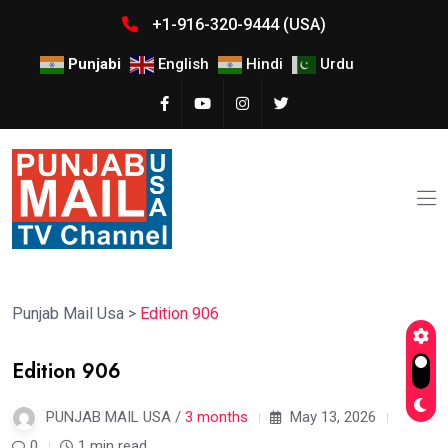
+1-916-320-9444 (USA)
Punjabi
English
Hindi
Urdu
Punjab Mail Usa
>
Edition 906
Edition 906
PUNJAB MAIL USA /
3 months
May 13, 2026
0
1 min read