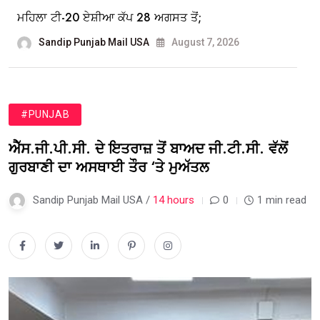
ਮਹਿਲਾ ਟੀ-20 ਏਸ਼ੀਆ ਕੱਪ 28 ਅਗਸਤ ਤੋਂ;
Sandip Punjab Mail USA
August 7, 2026
#PUNJAB
ਐੱਸ.ਜੀ.ਪੀ.ਸੀ. ਦੇ ਇਤਰਾਜ਼ ਤੋਂ ਬਾਅਦ ਜੀ.ਟੀ.ਸੀ. ਵੱਲੋਂ
ਗੁਰਬਾਣੀ ਦਾ ਅਸਥਾਈ ਤੌਰ ‘ਤੇ ਮੁਅੱਤਲ
Sandip Punjab Mail USA /
14 hours
0
1 min read