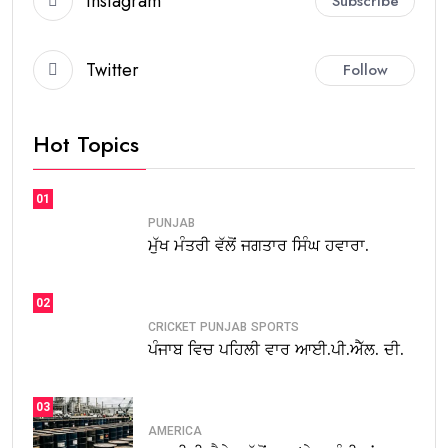
Instagram
Subscribe
Twitter
Follow
Hot Topics
01
PUNJAB
ਮੁੱਖ ਮੰਤਰੀ ਵੱਲੋਂ ਜਗਤਾਰ ਸਿੰਘ ਹਵਾਰਾ.
02
CRICKET
PUNJAB
SPORTS
ਪੰਜਾਬ ਵਿਚ ਪਹਿਲੀ ਵਾਰ ਆਈ.ਪੀ.ਐੱਲ. ਦੀ.
03
AMERICA