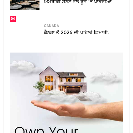
ਅਮਰੀਕੀ ਸੈਨੇਟ ਵੱਲੋਂ ਰੂਸ ‘ਤੇ ਪਾਬੰਦੀਆਂ.
04
CANADA
ਕੈਨੇਡਾ ਤੋਂ 2026 ਦੀ ਪਹਿਲੀ ਛਿਮਾਹੀ.