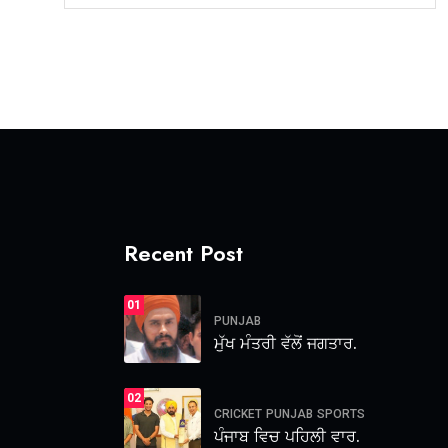
Recent Post
01
PUNJAB
ਮੁੱਖ ਮੰਤਰੀ ਵੱਲੋਂ ਜਗਤਾਰ.
02
CRICKET
PUNJAB
SPORTS
ਪੰਜਾਬ ਵਿਚ ਪਹਿਲੀ ਵਾਰ.