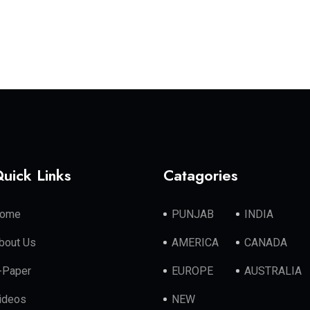
uick Links
Catagories
ome
PUNJAB
INDIA
bout Us
AMERICA
CANADA
-Paper
EUROPE
AUSTRALIA
ideos
NEW