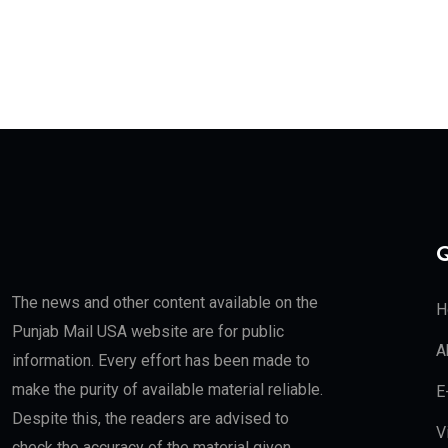
Q
The news and other content available on the
H
Punjab Mail USA website are for public
A
information. Every effort has been made to
make the purity of available material reliable.
E
Despite this, the readers are advised to
V
check the accuracy of the material given