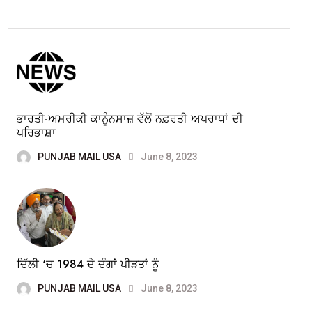
ਭਾਰਤੀ-ਅਮਰੀਕੀ ਕਾਨੂੰਨਸਾਜ਼ ਵੱਲੋਂ ਨਫ਼ਰਤੀ ਅਪਰਾਧਾਂ ਦੀ
ਪਰਿਭਾਸ਼ਾ
PUNJAB MAIL USA
June 8, 2023
ਦਿੱਲੀ ‘ਚ 1984 ਦੇ ਦੰਗਾਂ ਪੀੜਤਾਂ ਨੂੰ
PUNJAB MAIL USA
June 8, 2023