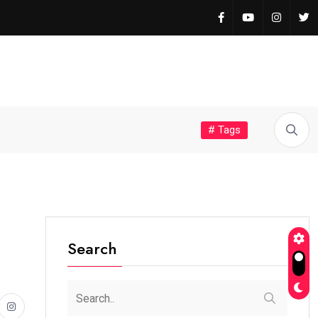
# Tags
Search