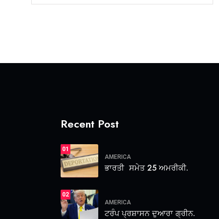
Recent Post
01
AMERICA
ਭਾਰਤੀ ਸਮੇਤ 25 ਅਮਰੀਕੀ.
02
AMERICA
ਟਰੰਪ ਪ੍ਰਸ਼ਾਸਨ ਦੁਆਰਾ ਗ੍ਰੀਨ.