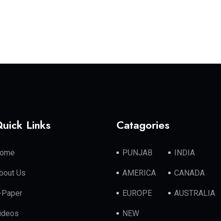
uick Links
Catagories
ome
PUNJAB
INDIA
bout Us
AMERICA
CANADA
-Paper
EUROPE
AUSTRALIA
ideos
NEW