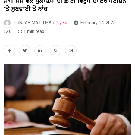
ਸੰਘੀ ਜੱਜ ਵੱਲੋਂ ਮੁਲਾਜ਼ਮਾਂ ਦੀ ਛਾਂਟੀ ਵਿਰੁੱਧ ਦਾਇਰ ਪਟੀਸ਼ਨ
‘ਤੇ ਸੁਣਵਾਈ ਤੋਂ ਨਾਂਹ
PUNJAB MAIL USA /
1 year
February 14, 2025
0
1 min read