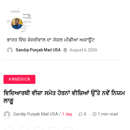
ਭਾਰਤ ਵਿੱਚ ਕੇਜਰੀਵਾਲ ਦਾ ਸੋਸ਼ਲ ਮੀਡੀਆ ਅਕਾਊਂਟ
Sandip Punjab Mail USA
August 6, 2026
#AMERICA
ਵਿਦਿਆਰਥੀ ਵੀਜ਼ਾ ਸਮੇਤ ਹੋਰਨਾਂ ਵੀਜ਼ਿਆਂ ਉੱਤੇ ਨਵੇਂ ਨਿਯਮ
ਲਾਗੂ
Sandip Punjab Mail USA /
1 day
0
1 min read