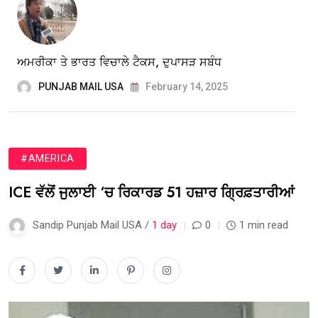
ਅਮਰੀਕਾ ਤੇ ਭਾਰਤ ਵਿਚਾਲੇ ਟੈਕਸ, ਦੁਪਾਸੜ ਸਬੰਧ
PUNJAB MAIL USA
February 14, 2025
#AMERICA
ICE ਵੱਲੋਂ ਜੁਲਾਈ ‘ਚ ਰਿਕਾਰਡ 51 ਹਜ਼ਾਰ ਗ੍ਰਿਫ਼ਤਾਰੀਆਂ
Sandip Punjab Mail USA /
1 day
0
1 min read