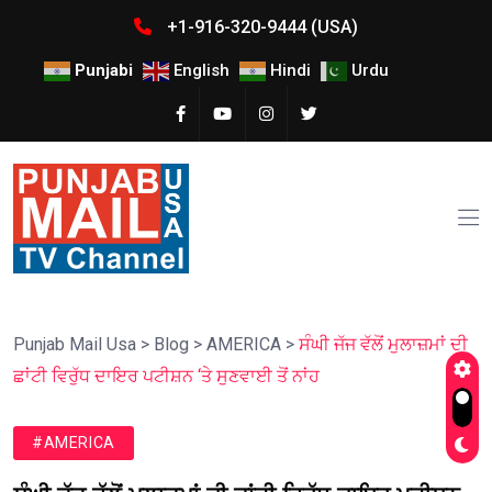
+1-916-320-9444 (USA)
Punjabi
English
Hindi
Urdu
Punjab Mail Usa
>
Blog
>
AMERICA
>
ਸੰਘੀ ਜੱਜ ਵੱਲੋਂ ਮੁਲਾਜ਼ਮਾਂ ਦੀ
ਛਾਂਟੀ ਵਿਰੁੱਧ ਦਾਇਰ ਪਟੀਸ਼ਨ ‘ਤੇ ਸੁਣਵਾਈ ਤੋਂ ਨਾਂਹ
#AMERICA