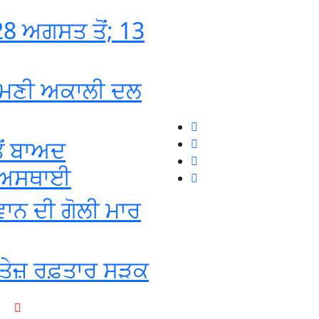
8 ਅਗਸਤ ਤੋਂ; 13
ਰੋਮਣੀ ਅਕਾਲੀ ਦਲ
ੋਂ ਬਾਅਦ
ਦਾ ਅਸਥਾਈ
ਵਾਨ ਦੀ ਗੋਲੀ ਮਾਰ
ੂੰ ਤੇਜ਼ ਰਫ਼ਤਾਰ ਸੜਕ
+1-916-320-9444 (USA)