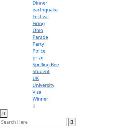
Dinner
earthquake
Festival
Firing
Ohio
Parade
Party
Police
prize
Spelling Bee
Student
UK
University
Visa
Winner