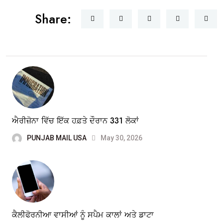
Share:
ਐਰੀਜ਼ੋਨਾ ਵਿੱਚ ਇੱਕ ਹਫ਼ਤੇ ਦੌਰਾਨ 331 ਲੋਕਾਂ
PUNJAB MAIL USA
May 30, 2026
ਕੈਲੀਫੋਰਨੀਆ ਵਾਸੀਆਂ ਨੂੰ ਸਪੈਮ ਕਾਲਾਂ ਅਤੇ ਡਾਟਾ