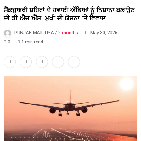
ਸੈਂਕਚੁਅਰੀ ਸ਼ਹਿਰਾਂ ਦੇ ਹਵਾਈ ਅੱਡਿਆਂ ਨੂੰ ਨਿਸ਼ਾਨਾ ਬਣਾਉਣ
ਦੀ ਡੀ.ਐੱਚ.ਐੱਸ. ਮੁਖੀ ਦੀ ਯੋਜਨਾ ‘ਤੇ ਵਿਵਾਦ
PUNJAB MAIL USA /
2 months
May 30, 2026
0
1 min read