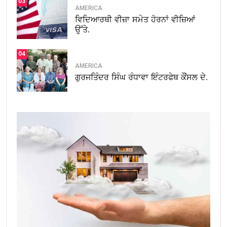
03
AMERICA
ਵਿਦਿਆਰਥੀ ਵੀਜ਼ਾ ਸਮੇਤ ਹੋਰਨਾਂ ਵੀਜ਼ਿਆਂ
ਉੱਤੇ.
04
AMERICA
ਗੁਰਜਤਿੰਦਰ ਸਿੰਘ ਰੰਧਾਵਾ ਇੰਟਰਫੇਥ ਕੌਂਸਲ ਦੇ.