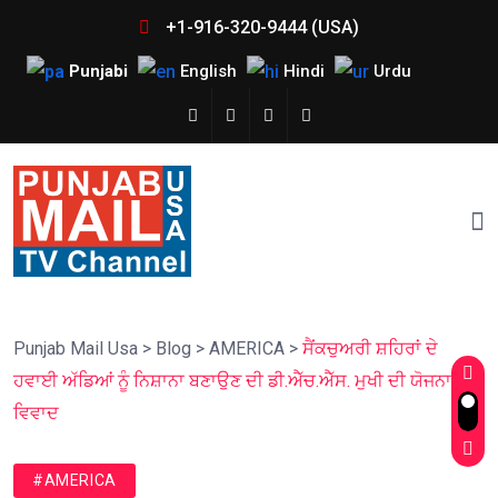
+1-916-320-9444 (USA)
Punjabi
English
Hindi
Urdu
Punjab Mail Usa
>
Blog
>
AMERICA
>
ਸੈਂਕਚੁਅਰੀ ਸ਼ਹਿਰਾਂ ਦੇ
ਹਵਾਈ ਅੱਡਿਆਂ ਨੂੰ ਨਿਸ਼ਾਨਾ ਬਣਾਉਣ ਦੀ ਡੀ.ਐੱਚ.ਐੱਸ. ਮੁਖੀ ਦੀ ਯੋਜਨਾ ‘ਤੇ
ਵਿਵਾਦ
#AMERICA