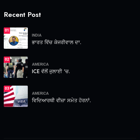
Recent Post
01
INDIA
ਭਾਰਤ ਵਿੱਚ ਕੇਜਰੀਵਾਲ ਦਾ.
02
AMERICA
ICE ਵੱਲੋਂ ਜੁਲਾਈ ‘ਚ.
03
AMERICA
ਵਿਦਿਆਰਥੀ ਵੀਜ਼ਾ ਸਮੇਤ ਹੋਰਨਾਂ.