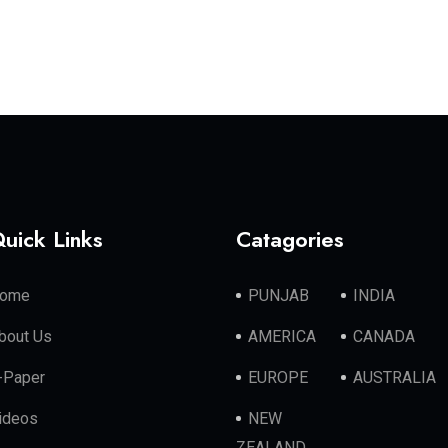
uick Links
Catagories
ome
PUNJAB
INDIA
bout Us
AMERICA
CANADA
-Paper
EUROPE
AUSTRALIA
ideos
NEW
ZEALAND