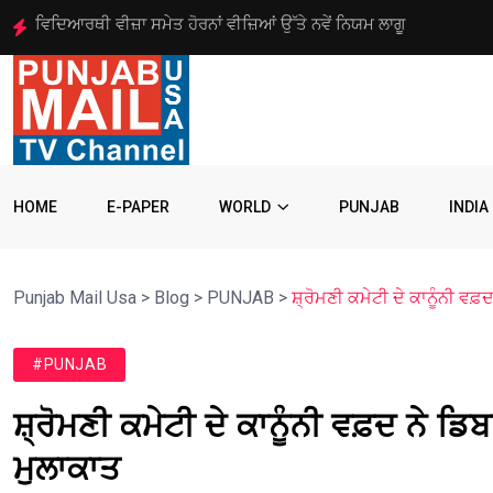
ਗੁਰਜਤਿੰਦਰ ਸਿੰਘ ਰੰਧਾਵਾ ਇੰਟਰਫੇਥ ਕੌਂਸਲ ਦੇ ਪੰਜਵੀਂ ਵਾਰ ਡਾਇਰੈਕਟਰ ਚੁਣੇ
HOME
E-PAPER
WORLD
PUNJAB
INDIA
Punjab Mail Usa
>
Blog
>
PUNJAB
>
ਸ਼੍ਰੋਮਣੀ ਕਮੇਟੀ ਦੇ ਕਾਨੂੰਨੀ ਵਫ਼
#PUNJAB
ਸ਼੍ਰੋਮਣੀ ਕਮੇਟੀ ਦੇ ਕਾਨੂੰਨੀ ਵਫ਼ਦ ਨੇ ਡਿ
ਮੁਲਾਕਾਤ