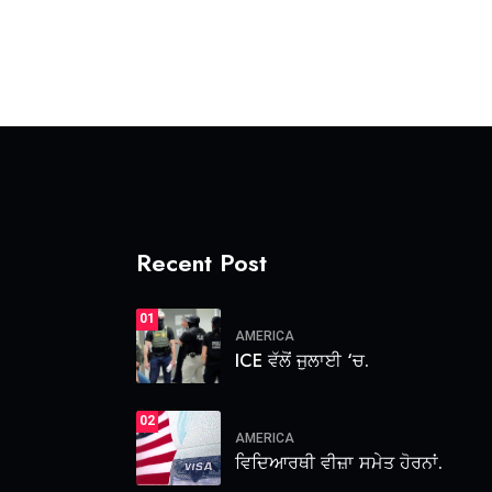
Recent Post
01
AMERICA
ICE ਵੱਲੋਂ ਜੁਲਾਈ ‘ਚ.
02
AMERICA
ਵਿਦਿਆਰਥੀ ਵੀਜ਼ਾ ਸਮੇਤ ਹੋਰਨਾਂ.