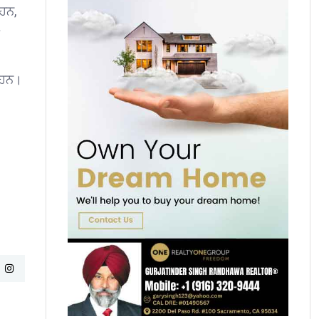
 ਹਨ,
 ਹਨ।