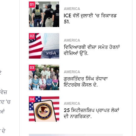
01
AMERICA
ICE ਵੱਲੋਂ ਜੁਲਾਈ ‘ਚ ਰਿਕਾਰਡ
51.
02
AMERICA
ਵਿਦਿਆਰਥੀ ਵੀਜ਼ਾ ਸਮੇਤ ਹੋਰਨਾਂ
ਵੀਜ਼ਿਆਂ ਉੱਤੇ.
03
ਏ
AMERICA
ਗੁਰਜਤਿੰਦਰ ਸਿੰਘ ਰੰਧਾਵਾ
ਇੰਟਰਫੇਥ ਕੌਂਸਲ ਦੇ.
ਾਵੇਜ਼
04
ਫ਼ਦ ‘ਚ
AMERICA
25 ਸਿਟੀਜ਼ਨਸ਼ਿਪ ਪ੍ਰਾਪਤ ਲੋਕਾਂ
ਿਆਂ
ਦੀ ਨਾਗਰਿਕਤਾ.
 ਦੇ