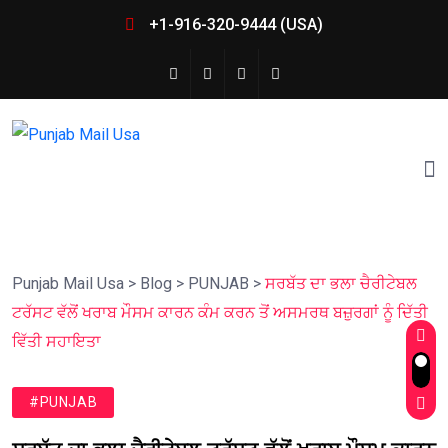
+1-916-320-9444 (USA)
Punjab Mail Usa
>
Blog
>
PUNJAB
>
ਸਰਬੱਤ ਦਾ ਭਲਾ ਚੈਰੀਟੇਬਲ
ਟਰੱਸਟ ਵੱਲੋਂ ਖਰਾਬ ਮੌਸਮ ਕਾਰਨ ਕੰਮ ਕਰਨ ਤੋਂ ਅਸਮਰਥ ਬਜ਼ੁਰਗਾਂ ਨੂੰ ਦਿੱਤੀ
ਵਿੱਤੀ ਸਹਾਇਤਾ
#PUNJAB