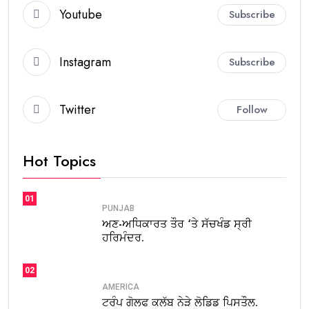
Youtube
Subscribe
Instagram
Subscribe
Twitter
Follow
Hot Topics
01
PUNJAB
ਅਣ-ਅਧਿਕਾਰਤ ਤੌਰ ‘ਤੇ ਸੱਚਖੰਡ ਸ੍ਰੀ
ਹਰਿਮੰਦਰ.
02
AMERICA
ਟਰੰਪ ਗੋਲਫ ਕਲੱਬ ਨੇੜੇ ਲੋਡਿਡ ਪਿਸਤੌਲ.