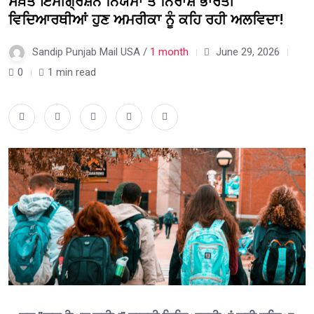
ਸਖ਼ਤ ਇਮੀਗ੍ਰੇਸ਼ਨ ਨਿਯਮਾਂ ਤੋਂ ਨਿਰਾਸ਼ ਭਾਰਤੀ
ਵਿਦਿਆਰਥੀਆਂ ਹੁਣ ਅਮਰੀਕਾ ਨੂੰ ਕਹਿ ਰਹੀ ਅਲਵਿਦਾ!
Sandip Punjab Mail USA /
1 month
June 29, 2026
0
1 min read