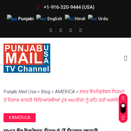
+1-916-320-9444 (USA)
Punjabi
English
Hindi
Urdu
Punjab Mail Usa
>
Blog
>
AMERICA
>
ਸਖ਼ਤ ਇਮੀਗ੍ਰੇਸ਼ਨ ਨਿਯਮਾਂ
ਤੋਂ ਨਿਰਾਸ਼ ਭਾਰਤੀ ਵਿਦਿਆਰਥੀਆਂ ਹੁਣ ਅਮਰੀਕਾ ਨੂੰ ਕਹਿ ਰਹੀ ਅਲਵਿਦਾ!
#AMERICA