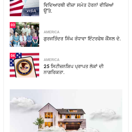
ਵਿਦਿਆਰਥੀ ਵੀਜ਼ਾ ਸਮੇਤ ਹੋਰਨਾਂ ਵੀਜ਼ਿਆਂ
ਉੱਤੇ.
03
AMERICA
ਗੁਰਜਤਿੰਦਰ ਸਿੰਘ ਰੰਧਾਵਾ ਇੰਟਰਫੇਥ ਕੌਂਸਲ ਦੇ.
04
AMERICA
25 ਸਿਟੀਜ਼ਨਸ਼ਿਪ ਪ੍ਰਾਪਤ ਲੋਕਾਂ ਦੀ
ਨਾਗਰਿਕਤਾ.