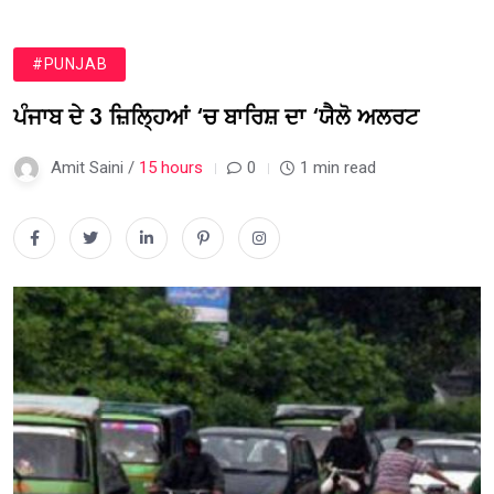
#PUNJAB
ਪੰਜਾਬ ਦੇ 3 ਜ਼ਿਲ੍ਹਿਆਂ ‘ਚ ਬਾਰਿਸ਼ ਦਾ ‘ਯੈਲੋ ਅਲਰਟ
Amit Saini /
15 hours
0
1 min read