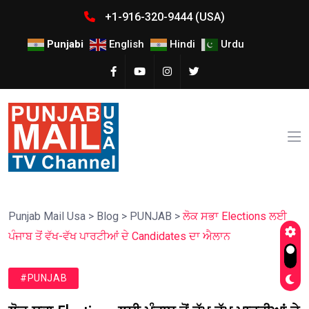
+1-916-320-9444 (USA)
Punjabi
English
Hindi
Urdu
Punjab Mail Usa
>
Blog
>
PUNJAB
>
ਲੋਕ ਸਭਾ Elections ਲਈ
ਪੰਜਾਬ ਤੋਂ ਵੱਖ-ਵੱਖ ਪਾਰਟੀਆਂ ਦੇ Candidates ਦਾ ਐਲਾਨ
#PUNJAB