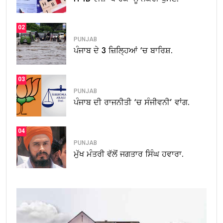
02
PUNJAB
ਪੰਜਾਬ ਦੇ 3 ਜ਼ਿਲ੍ਹਿਆਂ ‘ਚ ਬਾਰਿਸ਼.
03
PUNJAB
ਪੰਜਾਬ ਦੀ ਰਾਜਨੀਤੀ ‘ਚ ਸੰਜੀਵਨੀ’ ਵਾਂਗ.
04
PUNJAB
ਮੁੱਖ ਮੰਤਰੀ ਵੱਲੋਂ ਜਗਤਾਰ ਸਿੰਘ ਹਵਾਰਾ.