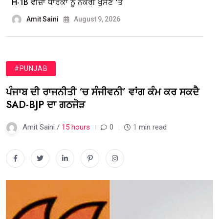
H-1B ਵੀਜ਼ਾ ਧਾਰਕਾਂ ਨੂੰ ਨੌਕਰੀ ਖੁੱਸਣ ‘ਤੇ
Amit Saini
August 9, 2026
#PUNJAB
ਪੰਜਾਬ ਦੀ ਰਾਜਨੀਤੀ ‘ਚ ਸੰਜੀਵਨੀ’ ਵਾਂਗ ਕੰਮ ਕਰ ਸਕਦੈ
SAD-BJP ਦਾ ਗਠਜੋੜ
Amit Saini /
15 hours
0
1 min read