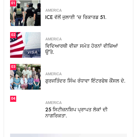
01
AMERICA
ICE ਵੱਲੋਂ ਜੁਲਾਈ ‘ਚ ਰਿਕਾਰਡ 51.
02
AMERICA
ਵਿਦਿਆਰਥੀ ਵੀਜ਼ਾ ਸਮੇਤ ਹੋਰਨਾਂ ਵੀਜ਼ਿਆਂ
ਉੱਤੇ.
03
AMERICA
ਗੁਰਜਤਿੰਦਰ ਸਿੰਘ ਰੰਧਾਵਾ ਇੰਟਰਫੇਥ ਕੌਂਸਲ ਦੇ.
04
AMERICA
25 ਸਿਟੀਜ਼ਨਸ਼ਿਪ ਪ੍ਰਾਪਤ ਲੋਕਾਂ ਦੀ
ਨਾਗਰਿਕਤਾ.